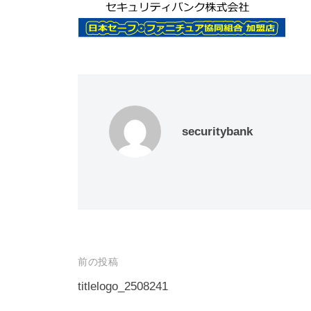
動
0
・
番
修
理
等
の
securitybank
専
門
店
投
前の投稿
稿
titlelogo_2508241
ナ