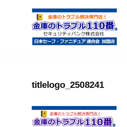
コ
庫
ン
の
テ
ト
ン
ラ
ツ
ブ
へ
ル
金
金
1
ス
庫
庫
1
キ
鍵
の
0
ッ
開
ト
番
プ
titlelogo_2508241
け
ラ
・
ブ
処
ル
分
1
・
1
移