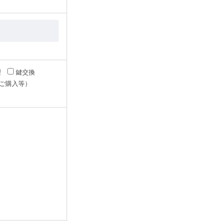
理
鍵交換
ご購入等）