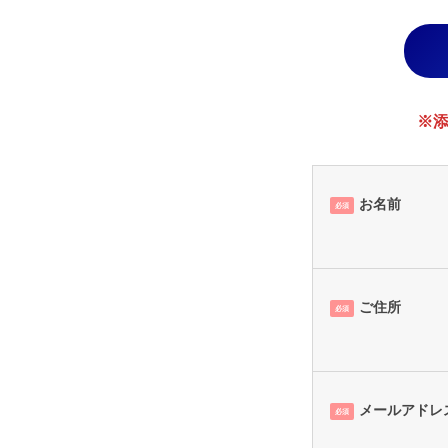
月
9
日
by
※添
securitybank
お名前
必須
ご住所
必須
メールアドレ
必須