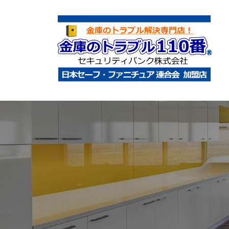
コ
庫
ン
の
テ
ト
ン
ラ
ツ
ブ
へ
ル
金
金
1
ス
庫
庫
1
キ
鍵
の
0
ッ
開
ト
番
プ
け
ラ
・
ブ
処
ル
分
1
・
1
移