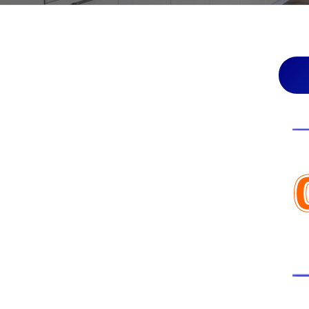
動
0
・
番
修
お
理
問
等
の
い
専
門
合
店
わ
せ
2025
年
11