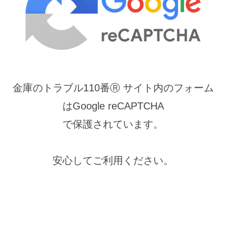
の
修
理
保
等
護
の
専
2022
門
年
店
金庫のトラブル110番Ⓡ サイト内のフォーム
4
月
はGoogle reCAPTCHA
29
で保護されています。
日
by
securitybank
安心してご利用ください。