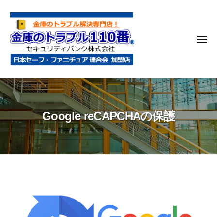
金
コ
庫
ン
の
テ
ト
メ
ン
ラ
ニ
ブ
ツ
ュ
ー
ル
へ
金
金
1
ス
庫
庫
1
キ
鍵
の
0
ッ
Google reCAPCHAの保護
開
番
ト
プ
け
ラ
・
ブ
処
ル
分
1
・
1
Google
移
0
動
reCAPCHA
・
番