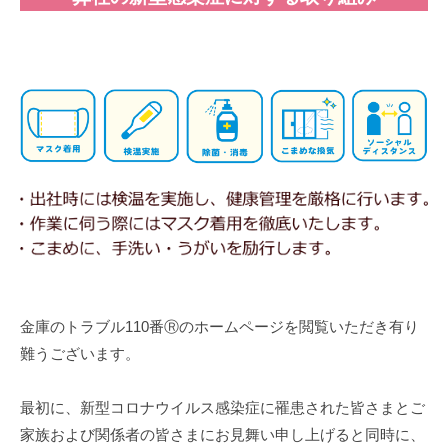
感
修
理
染
等
症
の
専
へ
門
の
店
取
り
組
み
金庫のトラブル110番Ⓡのホームページを閲覧いただき有り
2025
難うございます。
年
9
最初に、新型コロナウイルス感染症に罹患された皆さまとご
月
家族および関係者の皆さまにお見舞い申し上げると同時に、
18