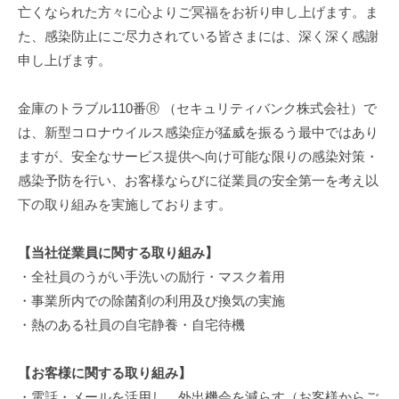
亡くなられた方々に心よりご冥福をお祈り申し上げます。ま
日
by
た、感染防止にご尽力されている皆さまには、深く深く感謝
securitybank
申し上げます。
金庫のトラブル110番Ⓡ （セキュリティバンク株式会社）で
は、新型コロナウイルス感染症が猛威を振るう最中ではあり
ますが、安全なサービス提供へ向け可能な限りの感染対策・
感染予防を行い、お客様ならびに従業員の安全第一を考え以
下の取り組みを実施しております。
【当社従業員に関する取り組み】
・全社員のうがい手洗いの励行・マスク着用
・事業所内での除菌剤の利用及び換気の実施
・熱のある社員の自宅静養・自宅待機
【お客様に関する取り組み】
・電話・メールを活用し、外出機会を減らす（お客様からご