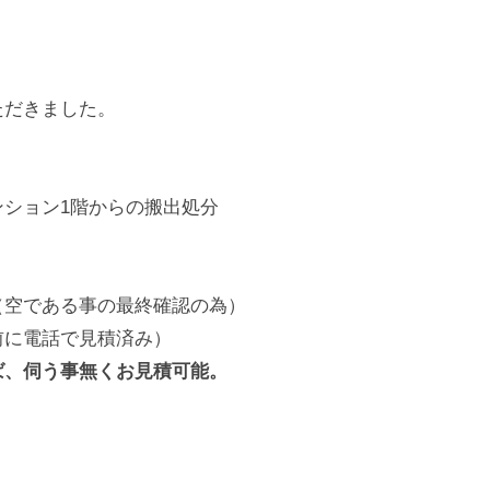
ただきました。
ション1階からの搬出処分
（空である事の最終確認の為）
前に電話で見積済み）
ば、伺う事無くお見積可能。