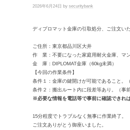
動
2026年6月24日
by
securitybank
0
・
番
修
ディプロマット金庫の引取処分、ご注文い
理
等
ご住所：東京都品川区大井
の
作 業：不要になった家庭用耐火金庫、マン
専
金 庫：DIPLOMAT金庫（60kg未満）
門
【今回の作業条件】
店
条件１：金庫の鍵開けが可能であること。
条件２：搬出ルート内に段差等あり。（事
※必要な情報を電話等で事前に確認できれ
15分程度でトラブルなく無事に作業終了。
ご注文ありがとう御座いました。