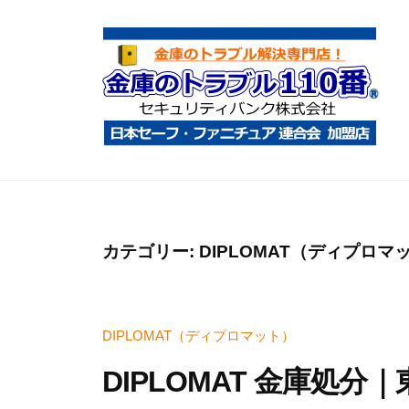
コ
庫
ン
の
テ
ト
ン
ラ
ツ
ブ
へ
ル
金
金
1
ス
庫
庫
1
キ
鍵
の
0
ッ
開
ト
カテゴリー:
DIPLOMAT（ディプロマ
番
プ
け
ラ
・
ブ
処
DIPLOMAT（ディプロマット）
ル
分
1
DIPLOMAT 金庫処分
・
1
移