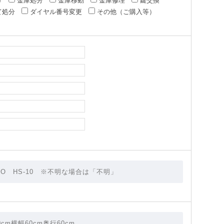
け
金庫処分
金庫移動
金庫修理
鍵交換
て処分
ダイヤル番号変更
その他（ご購入等）