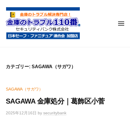
金
コ
庫
ン
の
テ
ト
メ
ン
ラ
ニ
ブ
ツ
ュ
ー
ル
へ
金
金
1
ス
庫
庫
1
キ
鍵
の
0
ッ
カテゴリー:
SAGAWA（サガワ）
開
番
ト
プ
け
ラ
・
ブ
SAGAWA（サガワ）
処
ル
分
SAGAWA 金庫処分｜葛飾区小菅
1
・
1
移
2025年12月16日
by
securitybank
0
動
・
番