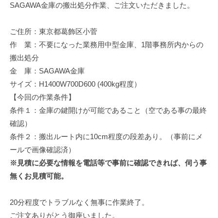
SAGAWA金庫の搬出処分作業、ご注文いただきました。
修
理
等
ご住所：東京都葛飾区小菅
の
作 業：不要になった業務用中型金庫、1階事務所内からの
専
搬出処分
門
金 庫：SAGAWA金庫
店
サイズ：H1400W700D600 (400kg程度）
【今回の作業条件】
条件１：金庫の鍵開けが可能であること（空である事の最終
確認）
条件２：搬出ルート内に10cm程度の段差あり。（事前にメ
ールで画像確認済）
※見積に必要な情報を電話等で事前に確認できれば、伺う事
無くお見積可能。
20分程度でトラブルなく無事に作業終了。
ご注文ありがとう御座いました。