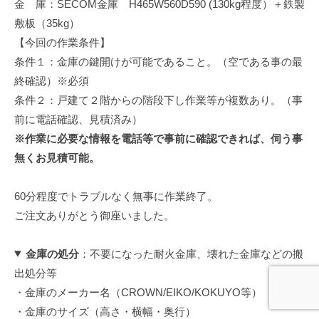
金 庫：SECOM金庫 H465W560D590 (130kg程度）＋鉄製
敷板（35kg）
【今回の作業条件】
条件１：金庫の鍵開けが可能であること。（空である事の最
終確認）※必須
条件２：戸建て２階からの階段下し作業等が複数あり。（事
前に電話確認、見積済み）
※作業に必要な情報を電話等で事前に確認できれば、伺う事
無くお見積可能。
60分程度でトラブルなく無事に作業終了。
ご注文ありがとう御座いました。
金庫の処分
：不要になった耐火金庫、壊れた金庫などの搬
出処分等
・金庫のメーカー名（CROWN/EIKO/KOKUYO等）
・金庫のサイズ（高さ・横幅・奥行）