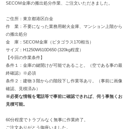
SECOM金庫の搬出処分作業、ご注文いただきました。
修
理
等
ご住所：東京都港区白金
の
作 業：不要になった業務用耐火金庫、マンション上階から
専
の搬出処分
門
金 庫：SECOM金庫（ピタゴラス170相当）
店
サイズ：H1250W610D650 (320kg程度）
【今回の作業条件】
条件１：金庫の鍵開けが可能であること。（空である事の最
終確認）※必須
条件２：建物３階からの階段下し作業等あり。（事前に画像
確認、見積済み）
※必要な情報を電話等で事前に確認できれば、伺う事無くお
見積可能。
60分程度でトラブルなく無事に作業終了。
ご注文ありがとう御座いました。