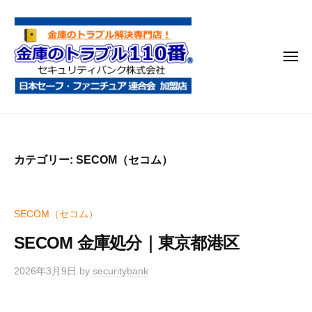
金
コ
庫
ン
の
テ
ト
メ
ン
ラ
ニ
ブ
ツ
ュ
ー
ル
へ
金
金
1
ス
庫
庫
1
キ
鍵
の
0
ッ
カテゴリー:
SECOM（セコム）
開
番
ト
プ
け
ラ
・
ブ
SECOM（セコム）
処
ル
分
SECOM 金庫処分｜東京都港区
1
・
1
移
2026年3月9日
by
securitybank
0
動
・
番