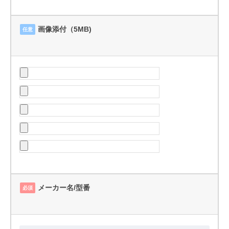
画像添付（5MB)
任意
メーカー名/型番
必須