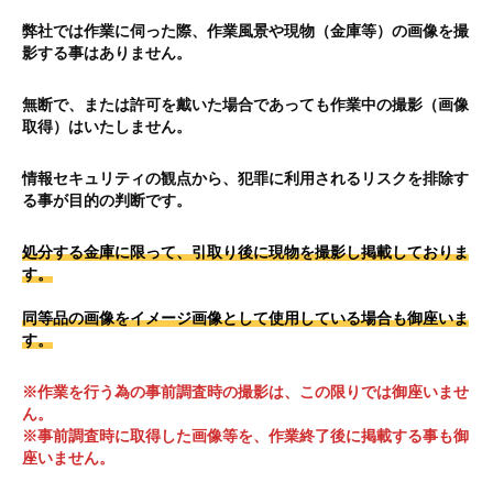
修
弊社では作業に伺った際、作業風景や現物（金庫等）の画像を撮
理
影する事はありません。
等
の
無断で、または許可を戴いた場合であっても作業中の撮影（画像
専
取得）はいたしません。
門
店
情報セキュリティの観点から、犯罪に利用されるリスクを排除す
る事が目的の判断です。
処分する金庫に限って、引取り後に現物を撮影し掲載しておりま
す。
同等品の画像をイメージ画像として使用している場合も御座いま
す。
※作業を行う為の事前調査時の撮影は、この限りでは御座いませ
ん。
※事前調査時に取得した画像等を、作業終了後に掲載する事も御
座いません。