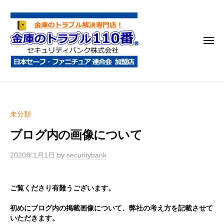
金
コ
庫
ン
の
テ
ト
メ
ン
ラ
ニ
ブ
ツ
ュ
ー
ル
へ
金
金
1
ス
庫
庫
1
キ
鍵
の
0
ッ
未分類
開
番
ト
プ
け
ブログ内の画像について
ラ
・
ブ
処
2020年1月1日
by
securitybank
ル
分
1
・
ご覧くださり有難うございます。
1
移
0
動
初めにブログ内の掲載画像について、弊社の考え方を記載させて
・
いただきます。
番