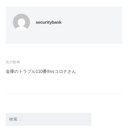
securitybank
投
次の投稿
稿
金庫のトラブル110番®︎vsコロナさん
ナ
ビ
ゲ
ー
シ
検
ョ
索:
ン