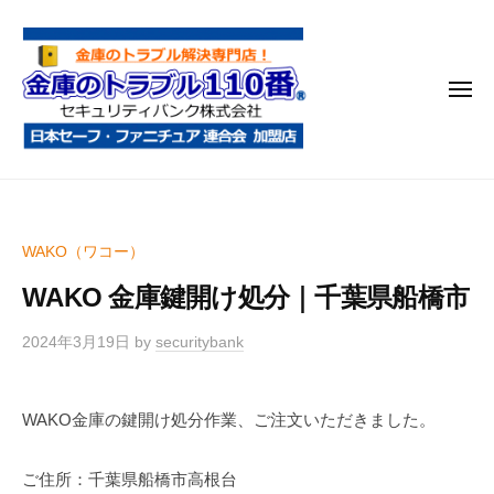
金
コ
庫
ン
の
テ
ト
メ
ン
ラ
ニ
ブ
ツ
ュ
ー
ル
へ
金
金
1
ス
庫
庫
1
キ
鍵
の
0
ッ
WAKO（ワコー）
開
番
ト
プ
け
WAKO 金庫鍵開け処分｜千葉県船橋市
ラ
・
ブ
処
2024年3月19日
by
securitybank
ル
分
1
・
WAKO金庫の鍵開け処分作業、ご注文いただきました。
1
移
0
動
ご住所：千葉県船橋市高根台
・
番