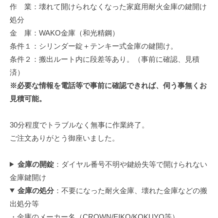
作 業：壊れて開けられなくなった家庭用耐火金庫の鍵開け
修
理
処分
等
金 庫：WAKO金庫（和光精鋼）
の
条件１：シリンダー錠＋テンキー式金庫の鍵開け。
専
条件２：搬出ルート内に段差等あり。（事前に確認、見積
門
済）
店
※必要な情報を電話等で事前に確認できれば、伺う事無くお
見積可能。
30分程度でトラブルなく無事に作業終了。
ご注文ありがとう御座いました。
金庫の開錠
：ダイヤル番号不明や鍵紛失等で開けられない
金庫鍵開け
金庫の処分
：不要になった耐火金庫、壊れた金庫などの搬
出処分等
・金庫のメーカー名（CROWN/EIKO/KOKUYO等）