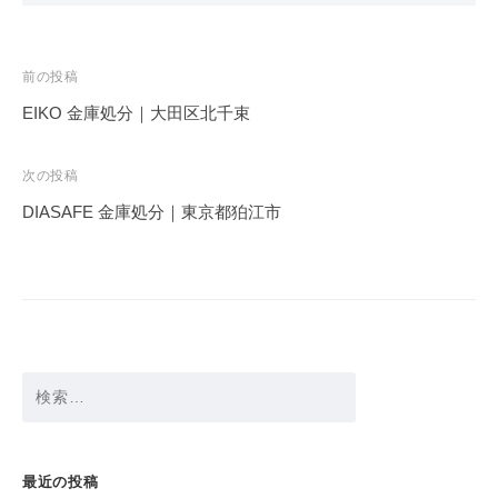
投
前の投稿
稿
EIKO 金庫処分｜大田区北千束
ナ
ビ
次の投稿
ゲ
DIASAFE 金庫処分｜東京都狛江市
ー
シ
ョ
ン
検
索:
最近の投稿