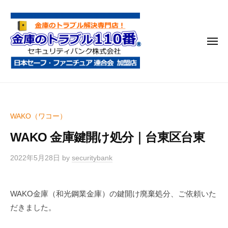
金
コ
庫
ン
の
テ
ト
メ
ン
ラ
ニ
ブ
ツ
ュ
ー
ル
へ
金
金
1
ス
庫
庫
1
キ
鍵
の
0
ッ
WAKO（ワコー）
開
番
ト
プ
け
WAKO 金庫鍵開け処分｜台東区台東
ラ
・
ブ
処
2022年5月28日
by
securitybank
ル
分
1
・
WAKO金庫（和光鋼業金庫）の鍵開け廃棄処分、ご依頼いた
1
移
だきました。
0
動
・
番