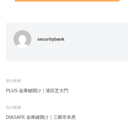
securitybank
投
前の投稿
稿
PLUS 金庫鍵開け｜港区芝大門
ナ
ビ
次の投稿
ゲ
DIASAFE 金庫鍵開け｜三郷市幸房
ー
シ