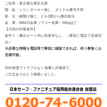
ご住所：東京都台東区台東
修
理
開 錠：シリンダーキー無し、ダイヤル番号不明
等
処 分：鍵開け後に、ビル1階から搬出処分
の
金 庫：WAKO金庫（ワコー金庫）50kgほど
専
【今回の作業条件】
門
条件１：搬出ルート内に段差等なし。（事前に電話で見積済
店
み）
※必要な情報を電話等で事前に確認できれば、伺う事無くお
見積可能。
20分程度でトラブルなく無事に作業終了。
ご注文ありがとう御座いました。