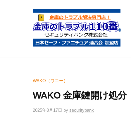
コ
庫
ン
の
テ
ト
ン
ラ
ツ
ブ
へ
ル
金
金
1
ス
庫
庫
1
キ
鍵
の
0
ッ
開
ト
WAKO（ワコー）
番
プ
け
ラ
WAKO 金庫鍵開け処
・
ブ
処
ル
2025年8月17日
by
securitybank
分
1
・
1
移