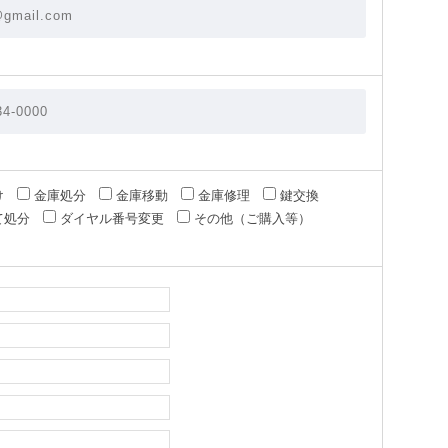
け
金庫処分
金庫移動
金庫修理
鍵交換
て処分
ダイヤル番号変更
その他（ご購入等）