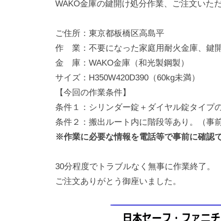
WAKO金庫の鍵開け処分作業、ご注文いた
動
0
・
番
ご住所：東京都板橋区高島平
修
作 業：不要になった家庭用耐火金庫、鍵
理
金 庫：WAKO金庫（和光製鋼製）
等
サイズ：H350W420D390（60kg未満）
の
【今回の作業条件】
専
条件１：シリンダー錠＋ダイヤル錠タイプ
門
条件２：搬出ルート内に階段等あり。（事
店
※作業に必要な情報を電話等で事前に確認
30分程度でトラブルなく無事に作業終了。
ご注文ありがとう御座いました。