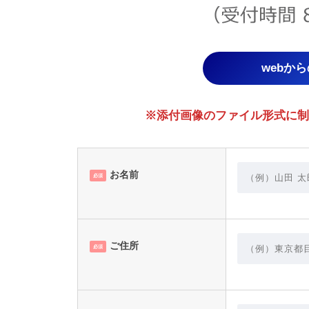
webか
※添付画像のファイル形式に制限あり。
お名前
必須
ご住所
必須