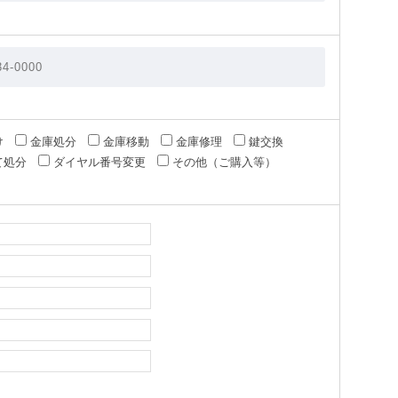
け
金庫処分
金庫移動
金庫修理
鍵交換
て処分
ダイヤル番号変更
その他（ご購入等）