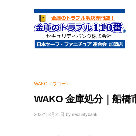
コ
庫
ン
の
テ
ト
ン
ラ
ツ
ブ
へ
ル
金
金
1
ス
庫
庫
1
キ
鍵
の
0
ッ
開
ト
WAKO（ワコー）
番
プ
け
ラ
WAKO 金庫処分｜船橋
・
ブ
処
ル
2022年3月21日
by
securitybank
分
1
・
1
移