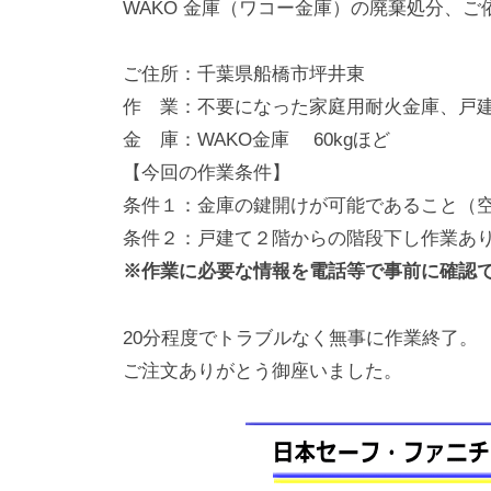
WAKO 金庫（ワコー金庫）の廃棄処分、
動
0
・
番
ご住所：千葉県船橋市坪井東
修
作 業：不要になった家庭用耐火金庫、戸建
理
金 庫：WAKO金庫 60kgほど
等
【今回の作業条件】
の
条件１：金庫の鍵開けが可能であること（
専
条件２：戸建て２階からの階段下し作業あ
門
※作業に必要な情報を電話等で事前に確認
店
20分程度でトラブルなく無事に作業終了。
ご注文ありがとう御座いました。