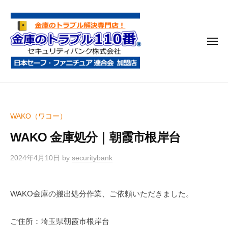
金
コ
庫
ン
の
テ
ト
メ
ン
ラ
ニ
ブ
ツ
ュ
ー
ル
へ
金
金
1
ス
庫
庫
1
キ
鍵
の
0
ッ
WAKO（ワコー）
開
番
ト
プ
け
WAKO 金庫処分｜朝霞市根岸台
ラ
・
ブ
処
2024年4月10日
by
securitybank
ル
分
1
・
WAKO金庫の搬出処分作業、ご依頼いただきました。
1
移
0
動
ご住所：埼玉県朝霞市根岸台
・
番