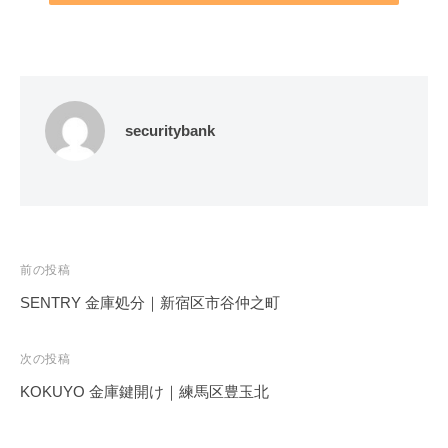
securitybank
投
前の投稿
稿
SENTRY 金庫処分｜新宿区市谷仲之町
ナ
ビ
次の投稿
ゲ
KOKUYO 金庫鍵開け｜練馬区豊玉北
ー
シ