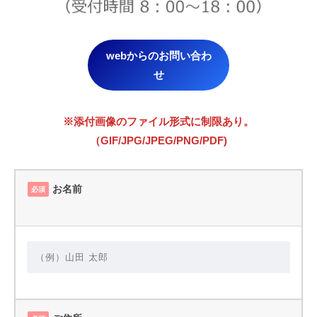
webからのお問い合わ
せ
※添付画像のファイル形式に制限あり。
（GIF/JPG/JPEG/PNG/PDF)
お名前
必須