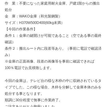
作 業：不要になった家庭用耐火金庫、戸建1階からの搬出
修
理
処分
等
金 庫：WAKO金庫（和光製鋼製）
の
サイズ：H370W500D400(60kg未満）
専
【今回の作業条件】
門
条件１：金庫の鍵開けが可能であること（空である事の最終
店
確認）
条件２：搬出ルート内に段差等あり。（事前に電話で確認済
み）
※金庫の正面画像、段差の画像等を事前に確認できれば
100％電話でお見積致します。
今回の金庫は、テレビ台の様な木枠の中に収納されているタ
イプでした。この様な場合、木枠を分解して金庫本体のみを
処分する事となります。
順調に30分程度で無事に作業終了。
ご注文ありがとう御座いました。