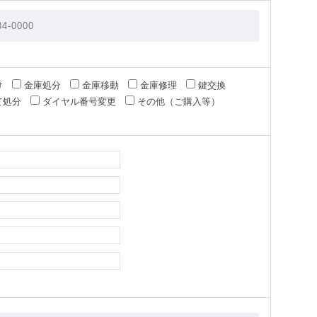
け
金庫処分
金庫移動
金庫修理
鍵交換
て処分
ダイヤル番号変更
その他（ご購入等）