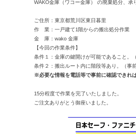
WAKO金庫（ワコー金庫） の廃棄処分、承
動
0
・
番
ご住所：東京都荒川区東日暮里
修
作 業：一戸建て1階からの搬出処分作業
理
金 庫：wako 金庫
等
【今回の作業条件】
の
条件１：金庫の鍵開けが可能であること。
専
条件２：搬出ルート内に階段等あり。（事
門
※必要な情報を電話等で事前に確認できれ
店
15分程度で作業を完了いたしました。
ご注文ありがとう御座いました。