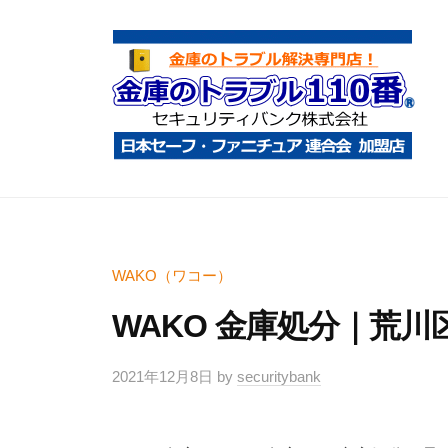
コ
庫
ン
の
テ
ト
ン
ラ
ツ
ブ
へ
ル
金
金
1
ス
庫
庫
1
キ
鍵
の
0
ッ
開
ト
WAKO（ワコー）
番
プ
け
ラ
WAKO 金庫処分｜荒川
・
ブ
処
ル
2021年12月8日
by
securitybank
分
1
・
1
移