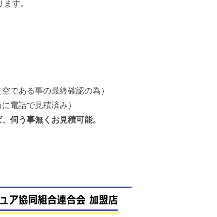
ります。
（空である事の最終確認の為）
前に電話で見積済み）
ば、伺う事無くお見積可能。