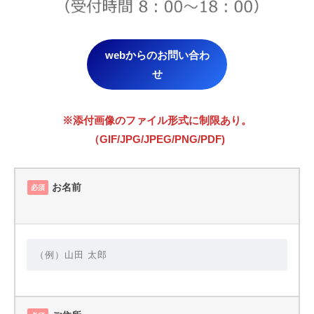
webからのお問い合わ
せ
※添付画像のファイル形式に制限あり。
（GIF/JPG/JPEG/PNG/PDF)
お名前
必須