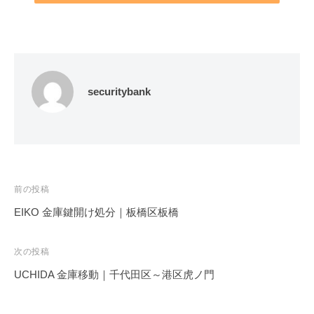
securitybank
投
前の投稿
稿
EIKO 金庫鍵開け処分｜板橋区板橋
ナ
ビ
次の投稿
ゲ
UCHIDA 金庫移動｜千代田区～港区虎ノ門
ー
シ