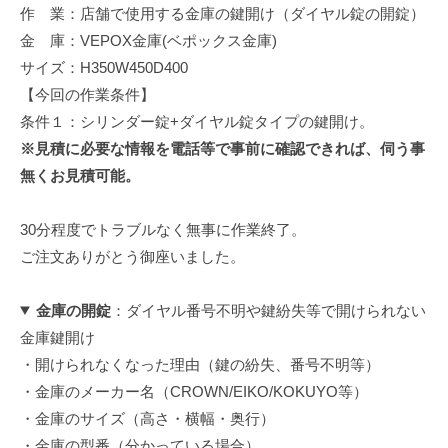
作 業：店舗で使用する金庫の鍵開け（ダイヤル錠の開錠）
修
理
金 庫：VEPOX金庫(ベポックス金庫)
等
サイズ：H350W450D400
の
【今回の作業条件】
専
条件１：シリンダー錠+ダイヤル錠タイプの鍵開け。
門
※見積に必要な情報を電話等で事前に確認できれば、伺う事
店
無くお見積可能。
30分程度でトラブルなく無事に作業終了。
ご注文ありがとう御座いました。
金庫の開錠
：ダイヤル番号不明や鍵紛失等で開けられない
金庫鍵開け
・開けられなくなった理由（鍵の紛失、番号不明等）
・金庫のメーカー名（CROWN/EIKO/KOKUYO等）
・金庫のサイズ（高さ・横幅・奥行）
・金庫の型番（分かっている場合）