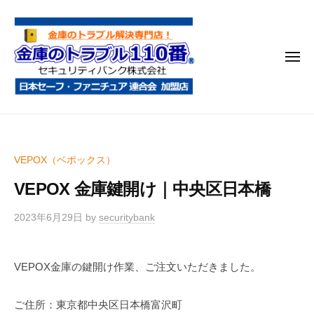
金
コ
庫
ン
の
テ
ト
メ
ン
ラ
ニ
ブ
ツ
ュ
ー
ル
へ
金
金
1
ス
庫
庫
1
キ
鍵
の
0
ッ
VEPOX（ベポックス）
開
番
ト
プ
け
VEPOX 金庫鍵開け｜中央区日本橋
ラ
・
ブ
処
2023年6月29日
by
securitybank
ル
分
1
・
VEPOX金庫の鍵開け作業、ご注文いただきました。
1
移
0
動
ご住所：東京都中央区日本橋富沢町
・
番