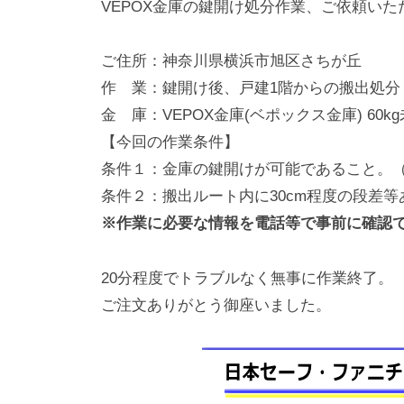
VEPOX金庫の鍵開け処分作業、ご依頼いた
動
0
・
番
ご住所：神奈川県横浜市旭区さちが丘
修
作 業：鍵開け後、戸建1階からの搬出処分
理
金 庫：VEPOX金庫(ベポックス金庫) 60k
等
【今回の作業条件】
の
条件１：金庫の鍵開けが可能であること。
専
条件２：搬出ルート内に30cm程度の段差
門
※作業に必要な情報を電話等で事前に確認
店
20分程度でトラブルなく無事に作業終了。
ご注文ありがとう御座いました。