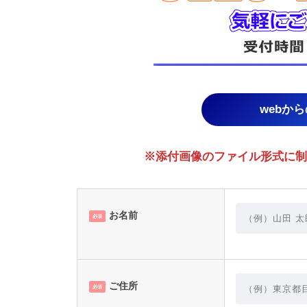
webか
※添付画像のファイル形式に制限あり。
お名前
必須
ご住所
必須