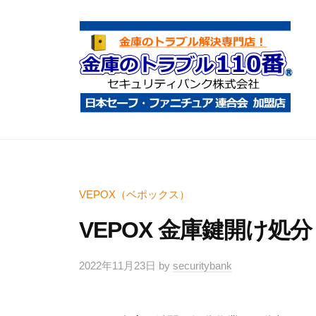
コ
庫
ン
の
テ
ト
ン
ラ
ツ
ブ
へ
ル
金
金
1
ス
庫
庫
1
キ
鍵
の
0
ッ
開
ト
VEPOX（ベポックス）
番
プ
け
ラ
VEPOX 金庫鍵開け処
・
ブ
処
ル
2022年11月23日
by
securitybank
分
1
・
1
移