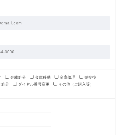
け
金庫処分
金庫移動
金庫修理
鍵交換
て処分
ダイヤル番号変更
その他（ご購入等）