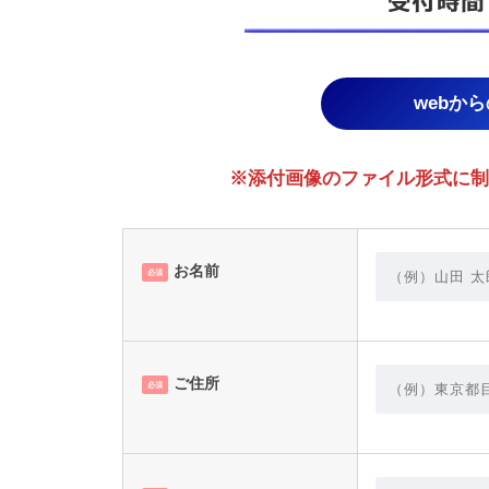
webか
※添付画像のファイル形式に制限あり。
お名前
必須
ご住所
必須