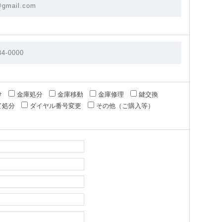
け
金庫処分
金庫移動
金庫修理
鍵交換
て処分
ダイヤル番号変更
その他（ご購入等）