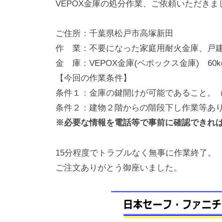
VEPOX金庫の処分作業、ご依頼いただきま
動
0
・
番
ご住所：千葉県松戸市高塚新田
修
作 業：不要になった家庭用耐火金庫、戸建
理
金 庫：VEPOX金庫(ベポックス金庫) 60k
等
【今回の作業条件】
の
条件１：金庫の鍵開けが可能であること。
専
条件２：建物２階からの階段下し作業等あ
門
※必要な情報を電話等で事前に確認できれ
店
15分程度でトラブルなく無事に作業終了。
ご注文ありがとう御座いました。