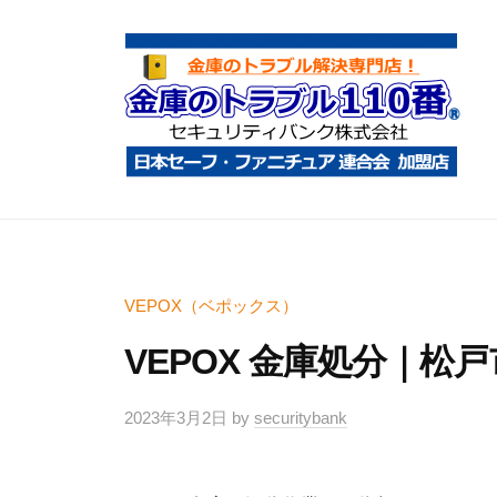
コ
庫
ン
の
テ
ト
ン
ラ
ツ
ブ
へ
ル
金
金
1
ス
庫
庫
1
キ
鍵
の
0
ッ
開
ト
VEPOX（ベポックス）
番
プ
け
ラ
VEPOX 金庫処分｜松
・
ブ
処
ル
2023年3月2日
by
securitybank
分
1
・
1
移