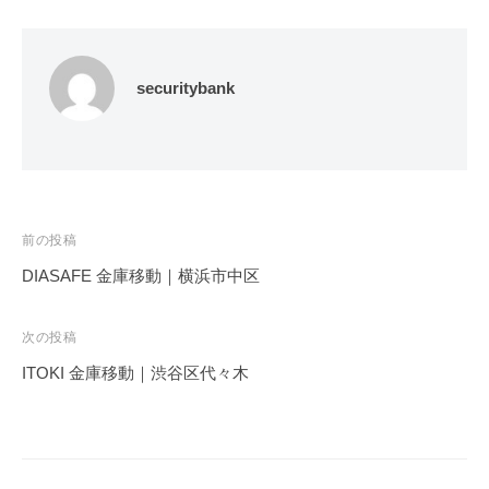
securitybank
投
前の投稿
稿
DIASAFE 金庫移動｜横浜市中区
ナ
ビ
次の投稿
ゲ
ITOKI 金庫移動｜渋谷区代々木
ー
シ
ョ
ン