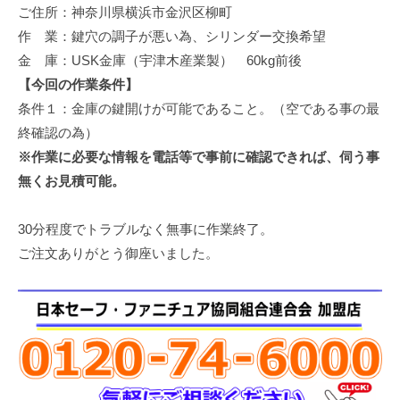
ご住所：神奈川県横浜市金沢区柳町
修
理
作 業：鍵穴の調子が悪い為、シリンダー交換希望
等
金 庫：USK金庫（宇津木産業製） 60kg前後
の
【今回の作業条件】
専
条件１：金庫の鍵開けが可能であること。（空である事の最
門
終確認の為）
店
※作業に必要な情報を電話等で事前に確認できれば、伺う事
無くお見積可能。
30分程度でトラブルなく無事に作業終了。
ご注文ありがとう御座いました。