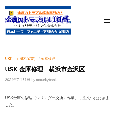
金
コ
庫
ン
の
テ
ト
メ
ン
ラ
ニ
ブ
ツ
ュ
ー
ル
へ
金
金
1
ス
庫
庫
1
キ
鍵
の
0
ッ
USK（宇津木産業）
金庫修理
/
開
番
ト
プ
け
USK 金庫修理｜横浜市金沢区
ラ
・
ブ
処
2024年7月31日
by
securitybank
ル
分
1
・
USK金庫の修理（シリンダー交換）作業、ご注文いただきま
1
移
した。
0
動
・
番