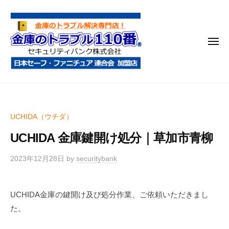
金
コ
庫
ン
の
テ
ト
メ
ン
ラ
ニ
ブ
ツ
ュ
ー
ル
へ
金
金
1
ス
庫
庫
1
キ
鍵
の
0
ッ
UCHIDA（ウチダ）
開
番
ト
プ
け
UCHIDA 金庫鍵開け処分｜草加市青柳
ラ
・
ブ
処
2023年12月28日
by
securitybank
ル
分
1
・
UCHIDA金庫の鍵開け及び処分作業、ご依頼いただきまし
1
移
た。
0
動
・
番