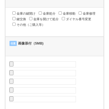
金庫の鍵開け
金庫処分
金庫移動
金庫修理
鍵交換
金庫を開けて処分
ダイヤル番号変更
その他（ご購入等）
画像添付（5MB)
任意