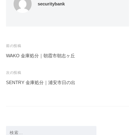
securitybank
投
前の投稿
稿
WAKO 金庫処分｜朝霞市朝志ヶ丘
ナ
ビ
次の投稿
ゲ
SENTRY 金庫処分｜浦安市日の出
ー
シ
ョ
ン
検