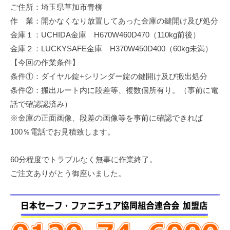
ご住所：埼玉県草加市青柳
修
理
作 業：開かなくなり放置してあった金庫の鍵開け及び処分
等
金庫１：UCHIDA金庫 H670W460D470（110kg前後）
の
金庫２：LUCKYSAFE金庫 H370W450D400（60kg未満）
専
【今回の作業条件】
門
条件①：ダイヤル錠+シリンダー錠の鍵開け及び搬出処分
店
条件②：搬出ルート内に段差等、複数個所有り。（事前に電
話で確認認済み）
※金庫の正面画像、段差の画像等を事前に確認できれば
100％電話でお見積致します。
60分程度でトラブルなく無事に作業終了。
ご注文ありがとう御座いました。