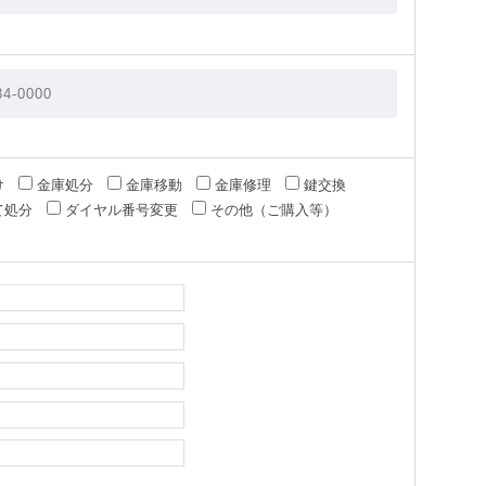
け
金庫処分
金庫移動
金庫修理
鍵交換
て処分
ダイヤル番号変更
その他（ご購入等）