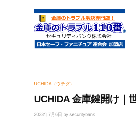
コ
庫
ン
の
テ
ト
ン
ラ
ツ
ブ
へ
ル
金
金
1
ス
庫
庫
1
キ
鍵
の
0
ッ
開
ト
UCHIDA（ウチダ）
番
プ
け
ラ
UCHIDA 金庫鍵開け
・
ブ
処
ル
2023年7月6日
by
securitybank
分
1
・
1
移