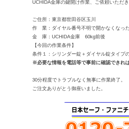
UCHIDA金庫の鍵開け作業、ご依頼いただ
動
0
・
番
ご住所：東京都世田谷区玉川
修
作 業：ダイヤル番号不明で開かなくなっ
理
金 庫：UCHIDA金庫 60kg前後
等
【今回の作業条件】
の
条件１：シリンダー錠＋ダイヤル錠タイプ
専
※必要な情報を電話等で事前に確認できれ
門
店
30分程度でトラブルなく無事に作業終了。
ご注文ありがとう御座いました。