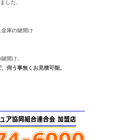
きました。
た金庫の鍵開け
の鍵開け。
ば、伺う事無くお見積可能。