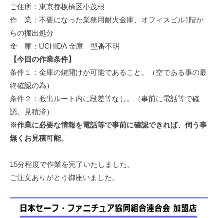
ご住所：東京都板橋区小茂根
修
理
作 業：不要になった業務用耐火金庫、オフィスビル1階か
等
らの搬出処分
の
金 庫：UCHIDA 金庫 型番不明
専
【今回の作業条件】
門
条件１：金庫の鍵開けが可能であること。（空である事の最
店
終確認の為）
条件２：搬出ルート内に段差等なし。（事前に電話等で確
認、見積済）
※作業に必要な情報を電話等で事前に確認できれば、伺う事
無くお見積可能。
15分程度で作業を完了いたしました。
ご注文ありがとう御座いました。