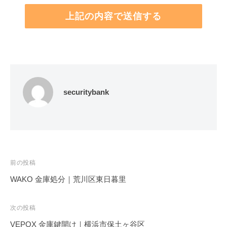
securitybank
投
前の投稿
稿
WAKO 金庫処分｜荒川区東日暮里
ナ
ビ
次の投稿
ゲ
VEPOX 金庫鍵開け｜横浜市保土ヶ谷区