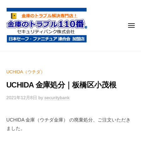
金
コ
庫
ン
の
テ
ト
メ
ン
ラ
ニ
ブ
ツ
ュ
ー
ル
へ
金
金
1
ス
庫
庫
1
キ
鍵
の
0
ッ
UCHIDA（ウチダ）
開
番
ト
プ
け
UCHIDA 金庫処分｜板橋区小茂根
ラ
・
ブ
処
2021年12月8日
by
securitybank
ル
分
1
・
UCHIDA 金庫（ウチダ金庫） の廃棄処分、ご注文いただき
1
移
ました。
0
動
・
番