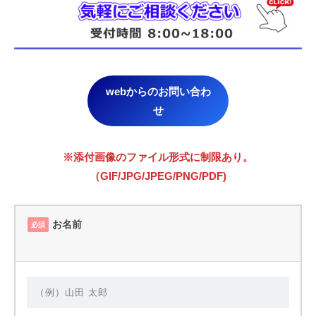
webからのお問い合わ
せ
※添付画像のファイル形式に制限あり。
（GIF/JPG/JPEG/PNG/PDF)
お名前
必須