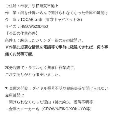
修
ご住所：神奈川県横須賀市池上
理
作 業：鍵を仕舞い込んで開けられなくなった金庫の鍵開け
等
金 庫：TOCABI金庫（東京キャビネット製）
の
サイズ：H850W520D450
専
【今回の作業条件】
門
条件１：紛失したシリンダー錠のみの鍵開け。
店
※作業に必要な情報を電話等で事前に確認できれば、伺う事
無くお見積可能。
20分程度でトラブルなく無事に作業終了。
ご注文ありがとう御座いました。
金庫の開錠：ダイヤル番号不明や鍵紛失等で開けられない
金庫鍵開け
・開けられなくなった理由（鍵の紛失、番号不明等）
・金庫のメーカー名（CROWN/EIKO/KOKUYO等）