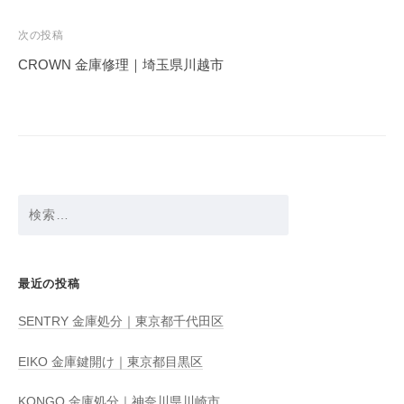
ナ
ビ
次の投稿
ゲ
CROWN 金庫修理｜埼玉県川越市
ー
シ
ョ
ン
検
索:
最近の投稿
SENTRY 金庫処分｜東京都千代田区
EIKO 金庫鍵開け｜東京都目黒区
KONGO 金庫処分｜神奈川県川崎市