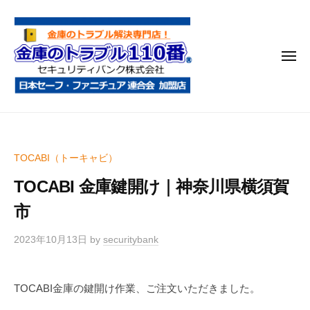
金
コ
庫
ン
の
テ
ト
メ
ン
ラ
ニ
ブ
ツ
ュ
ー
ル
へ
金
金
1
ス
庫
庫
1
キ
鍵
の
0
ッ
TOCABI（トーキャビ）
開
番
ト
プ
け
TOCABI 金庫鍵開け｜神奈川県横須賀
ラ
・
ブ
市
処
ル
分
2023年10月13日
by
securitybank
1
・
1
移
0
動
TOCABI金庫の鍵開け作業、ご注文いただきました。
・
番