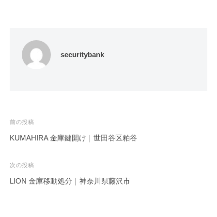
securitybank
投
前の投稿
稿
KUMAHIRA 金庫鍵開け｜世田谷区粕谷
ナ
ビ
次の投稿
ゲ
LION 金庫移動処分｜神奈川県藤沢市
ー
シ