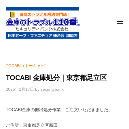
金
コ
庫
ン
の
テ
ト
メ
ン
ラ
ニ
ブ
ツ
ュ
ー
ル
へ
金
金
1
ス
庫
庫
1
キ
鍵
の
0
ッ
TOCABI（トーキャビ）
開
番
ト
プ
け
TOCABI 金庫処分｜東京都足立区
ラ
・
ブ
処
2025年2月17日
by
securitybank
ル
分
1
・
TOCABI金庫の搬出処分作業、ご注文いただきました。
1
移
0
動
ご住所：東京都足立区新田
・
番