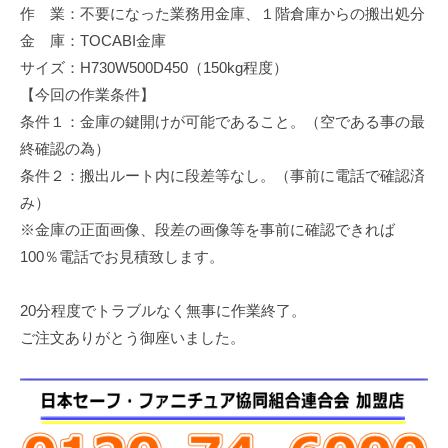
作 業：不要になった業務用金庫、１階倉庫からの搬出処分
修
理
金 庫：TOCABI金庫
等
サイズ：H730W500D450（150kg程度）
の
【今回の作業条件】
専
条件１：金庫の鍵開けが可能であること。（空である事の最
門
終確認の為）
店
条件２：搬出ルート内に段差等なし。（事前に電話で確認済
み）
※金庫の正面画像、段差の画像等を事前に確認できれば
100％電話でお見積致します。
20分程度でトラブルなく無事に作業終了。
ご注文ありがとう御座いました。