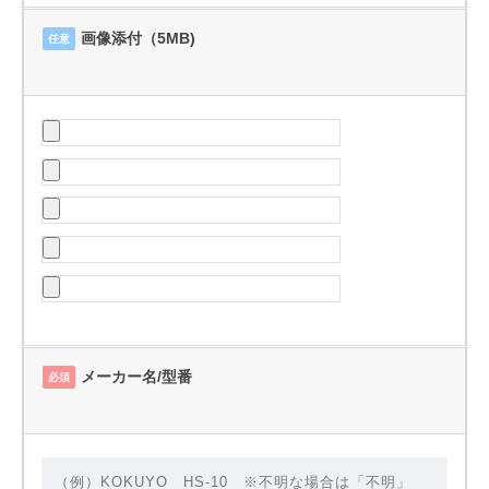
画像添付（5MB)
任意
メーカー名/型番
必須