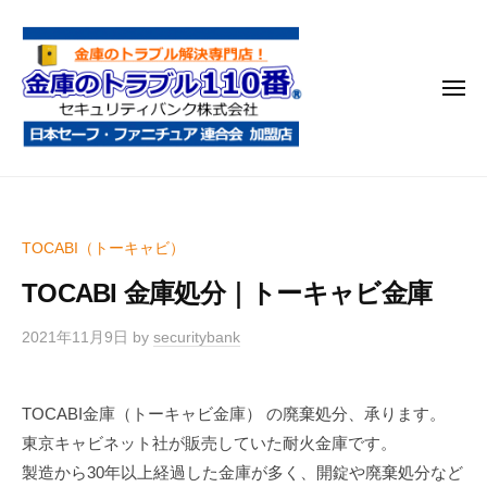
金
コ
庫
ン
の
テ
ト
メ
ン
ラ
ニ
ブ
ツ
ュ
ー
ル
へ
金
金
1
ス
庫
庫
1
キ
鍵
の
0
ッ
TOCABI（トーキャビ）
開
番
ト
プ
け
TOCABI 金庫処分｜トーキャビ金庫
ラ
・
ブ
処
2021年11月9日
by
securitybank
ル
分
1
・
TOCABI金庫（トーキャビ金庫） の廃棄処分、承ります。
1
移
東京キャビネット社が販売していた耐火金庫です。
0
動
製造から30年以上経過した金庫が多く、開錠や廃棄処分など
・
番