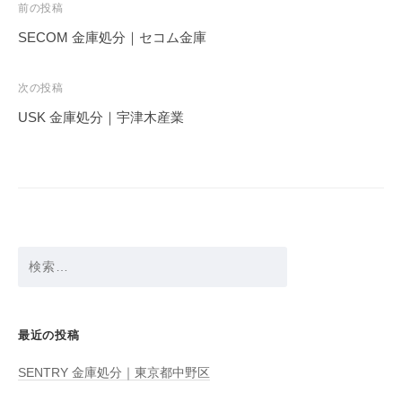
投
前の投稿
稿
SECOM 金庫処分｜セコム金庫
ナ
ビ
次の投稿
ゲ
USK 金庫処分｜宇津木産業
ー
シ
ョ
ン
検
索:
最近の投稿
SENTRY 金庫処分｜東京都中野区