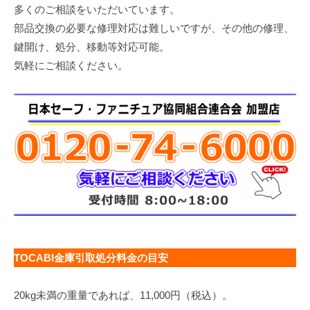
多くのご相談をいただいています。
修
理
部品交換の必要な修理対応は難しいですが、その他の修理、
等
鍵開け、処分、移動等対応可能。
の
気軽にご相談ください。
専
門
店
TOCABI金庫引取処分料金の目安
20kg未満の重量であれば、11,000円（税込）。