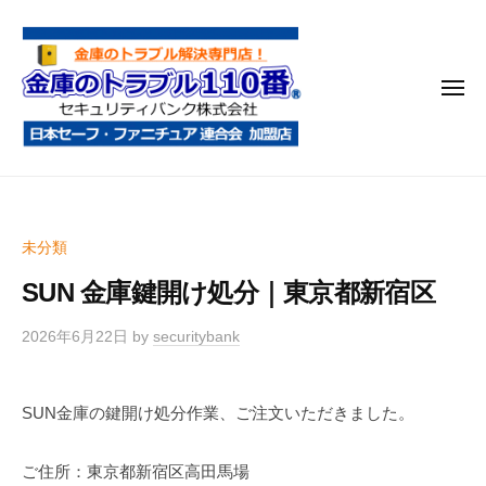
金
コ
庫
ン
の
テ
ト
メ
ン
ラ
ニ
ブ
ツ
ュ
ー
ル
へ
金
金
1
ス
庫
庫
1
キ
鍵
の
0
ッ
未分類
開
番
ト
プ
け
SUN 金庫鍵開け処分｜東京都新宿区
ラ
・
ブ
処
2026年6月22日
by
securitybank
ル
分
1
・
SUN金庫の鍵開け処分作業、ご注文いただきました。
1
移
0
動
ご住所：東京都新宿区高田馬場
・
番