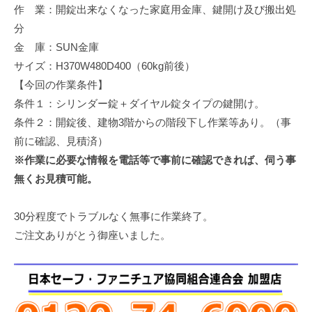
作 業：開錠出来なくなった家庭用金庫、鍵開け及び搬出処
修
理
分
等
金 庫：SUN金庫
の
サイズ：H370W480D400（60kg前後）
専
【今回の作業条件】
門
条件１：シリンダー錠＋ダイヤル錠タイプの鍵開け。
店
条件２：開錠後、建物3階からの階段下し作業等あり。（事
前に確認、見積済）
※作業に必要な情報を電話等で事前に確認できれば、伺う事
無くお見積可能。
30分程度でトラブルなく無事に作業終了。
ご注文ありがとう御座いました。