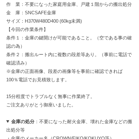
作 業：不要になった家庭用金庫、戸建１階からの搬出処分
修
理
金 庫：SNCSAFE金庫
等
サイズ：H370W480D400 (60kg未満)
の
【今回の作業条件】
専
条件１：金庫の鍵開けが可能であること。（空である事の確
門
認の為）
店
条件２：搬出ルート内に複数の段差等あり。（事前に電話で
確認済み）
※金庫の正面画像、段差の画像等を事前に確認できれば
100％電話でお見積致します。
15分程度でトラブルなく無事に作業終了。
ご注文ありがとう御座いました。
金庫の処分
：不要になった耐火金庫、壊れた金庫などの搬
出処分等
・金庫のメーカー名（CROWN/EIKO/KOKUYO等）