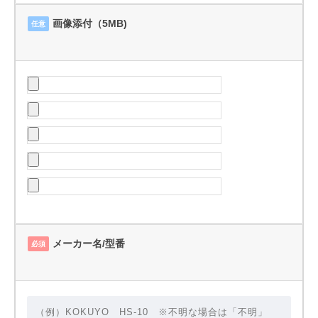
画像添付（5MB)
任意
メーカー名/型番
必須