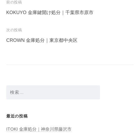
投
前の投稿
稿
KOKUYO 金庫鍵開け処分｜千葉県市原市
ナ
ビ
次の投稿
ゲ
CROWN 金庫処分｜東京都中央区
ー
シ
ョ
ン
検
索:
最近の投稿
ITOKI 金庫処分｜神奈川県藤沢市