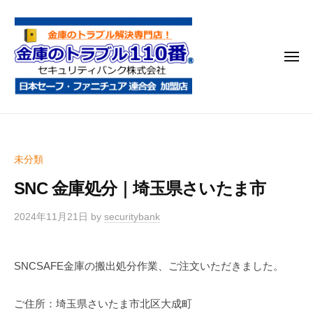
金
コ
庫
ン
の
テ
ト
メ
ン
ラ
ニ
ブ
ツ
ュ
ー
ル
へ
金
金
1
ス
庫
庫
1
キ
鍵
の
0
ッ
未分類
開
番
ト
プ
け
SNC 金庫処分｜埼玉県さいたま市
ラ
・
ブ
処
2024年11月21日
by
securitybank
ル
分
1
・
SNCSAFE金庫の搬出処分作業、ご注文いただきました。
1
移
0
動
ご住所：埼玉県さいたま市北区大成町
・
番