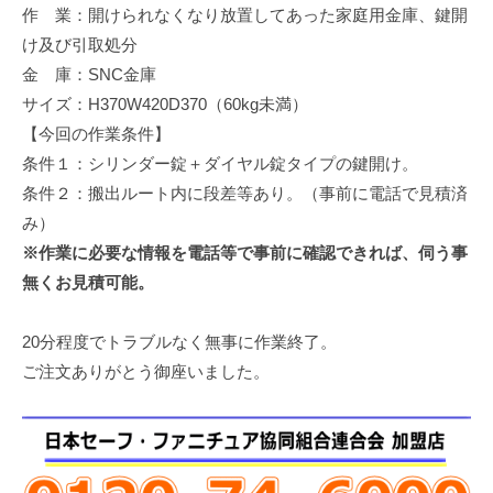
作 業：開けられなくなり放置してあった家庭用金庫、鍵開
修
理
け及び引取処分
等
金 庫：SNC金庫
の
サイズ：H370W420D370（60kg未満）
専
【今回の作業条件】
門
条件１：シリンダー錠＋ダイヤル錠タイプの鍵開け。
店
条件２：搬出ルート内に段差等あり。（事前に電話で見積済
み）
※作業に必要な情報を電話等で事前に確認できれば、伺う事
無くお見積可能。
20分程度でトラブルなく無事に作業終了。
ご注文ありがとう御座いました。