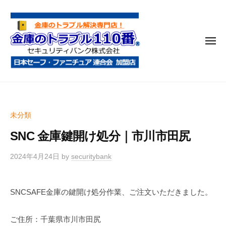
金
コ
庫
ン
の
テ
ト
メ
ン
ラ
ニ
ブ
ツ
ュ
ー
ル
へ
金
金
1
ス
庫
庫
1
キ
鍵
の
0
ッ
未分類
開
番
ト
プ
け
SNC 金庫鍵開け処分｜市川市田尻
ラ
・
ブ
処
2024年4月24日
by
securitybank
ル
分
1
・
SNCSAFE金庫の鍵開け処分作業、ご注文いただきました。
1
移
0
動
ご住所：千葉県市川市田尻
・
番