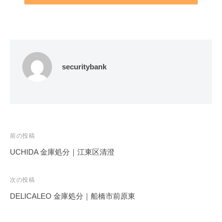
securitybank
投
前の投稿
稿
UCHIDA 金庫処分｜江東区清澄
ナ
ビ
次の投稿
ゲ
DELICALEO 金庫処分｜船橋市前原東
ー
シ