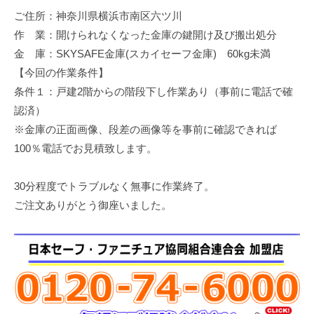
修
ご住所：神奈川県横浜市南区六ツ川
理
作 業：開けられなくなった金庫の鍵開け及び搬出処分
等
金 庫：SKYSAFE金庫(スカイセーフ金庫) 60kg未満
の
【今回の作業条件】
専
条件１：戸建2階からの階段下し作業あり（事前に電話で確
門
認済）
店
※金庫の正面画像、段差の画像等を事前に確認できれば
100％電話でお見積致します。
30分程度でトラブルなく無事に作業終了。
ご注文ありがとう御座いました。