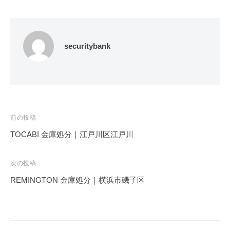
securitybank
投
前の投稿
稿
TOCABI 金庫処分｜江戸川区江戸川
ナ
ビ
次の投稿
ゲ
REMINGTON 金庫処分｜横浜市磯子区
ー
シ
ョ