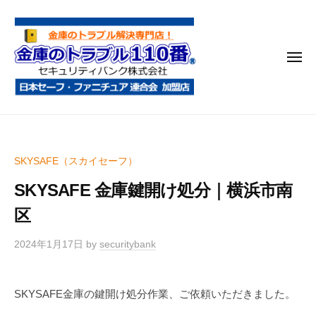
金
コ
庫
ン
の
テ
ト
メ
ン
ラ
ニ
ブ
ツ
ュ
ー
ル
へ
金
金
1
ス
庫
庫
1
キ
鍵
の
0
ッ
SKYSAFE（スカイセーフ）
開
番
ト
プ
け
SKYSAFE 金庫鍵開け処分｜横浜市南
ラ
・
ブ
区
処
ル
分
2024年1月17日
by
securitybank
1
・
1
移
0
動
SKYSAFE金庫の鍵開け処分作業、ご依頼いただきました。
・
番