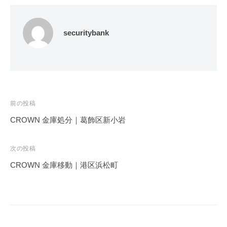
securitybank
投
前の投稿
稿
CROWN 金庫処分｜葛飾区新小岩
ナ
ビ
次の投稿
ゲ
CROWN 金庫移動｜港区浜松町
ー
シ
ョ
ン