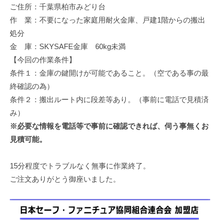
ご住所：千葉県柏市みどり台
修
理
作 業：不要になった家庭用耐火金庫、戸建1階からの搬出
等
処分
の
金 庫：SKYSAFE金庫 60kg未満
専
【今回の作業条件】
門
条件１：金庫の鍵開けが可能であること。（空である事の最
店
終確認の為）
条件２：搬出ルート内に段差等あり。（事前に電話で見積済
み）
※必要な情報を電話等で事前に確認できれば、伺う事無くお
見積可能。
15分程度でトラブルなく無事に作業終了。
ご注文ありがとう御座いました。