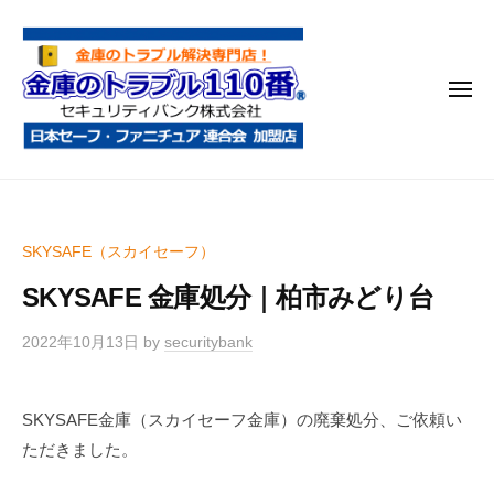
金
コ
庫
ン
の
テ
ト
メ
ン
ラ
ニ
ブ
ツ
ュ
ー
ル
へ
金
金
1
ス
庫
庫
1
キ
鍵
の
0
ッ
SKYSAFE（スカイセーフ）
開
番
ト
プ
け
SKYSAFE 金庫処分｜柏市みどり台
ラ
・
ブ
処
2022年10月13日
by
securitybank
ル
分
1
・
SKYSAFE金庫（スカイセーフ金庫）の廃棄処分、ご依頼い
1
移
ただきました。
0
動
・
番