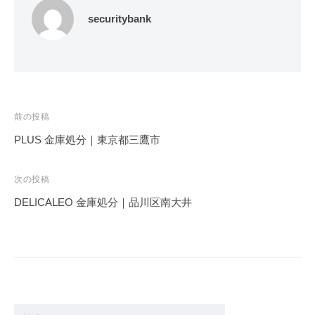
securitybank
投
前の投稿
稿
PLUS 金庫処分｜東京都三鷹市
ナ
ビ
次の投稿
ゲ
DELICALEO 金庫処分｜品川区南大井
ー
シ
ョ
ン
検