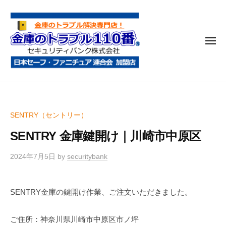
金
コ
庫
ン
の
テ
ト
メ
ン
ラ
ニ
ブ
ツ
ュ
ー
ル
へ
金
金
1
ス
庫
庫
1
キ
鍵
の
0
ッ
SENTRY（セントリー）
開
番
ト
プ
け
SENTRY 金庫鍵開け｜川崎市中原区
ラ
・
ブ
処
2024年7月5日
by
securitybank
ル
分
1
・
SENTRY金庫の鍵開け作業、ご注文いただきました。
1
移
0
動
ご住所：神奈川県川崎市中原区市ノ坪
・
番