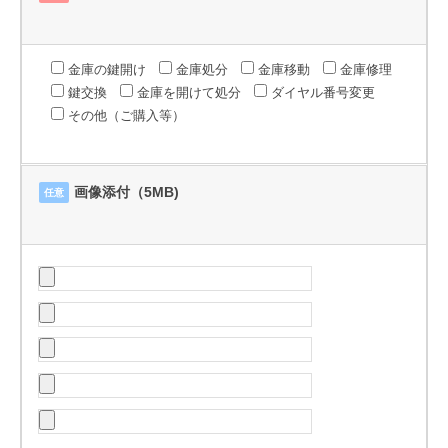
金庫の鍵開け
金庫処分
金庫移動
金庫修理
鍵交換
金庫を開けて処分
ダイヤル番号変更
その他（ご購入等）
画像添付（5MB)
任意