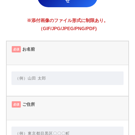
せ
※添付画像のファイル形式に制限あり。
（GIF/JPG/JPEG/PNG/PDF)
お名前
必須
ご住所
必須