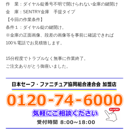
作 業：ダイヤル錠番号不明で開けられない金庫の鍵開け
修
理
金 庫：SENTRY金庫 手提タイプ
等
【今回の作業条件】
の
条件１：ダイヤル錠の鍵開け。
専
※金庫の正面画像、段差の画像等を事前に確認できれば
門
100％電話でお見積致します。
店
15分程度でトラブルなく無事に作業終了。
ご注文ありがとう御座いました。