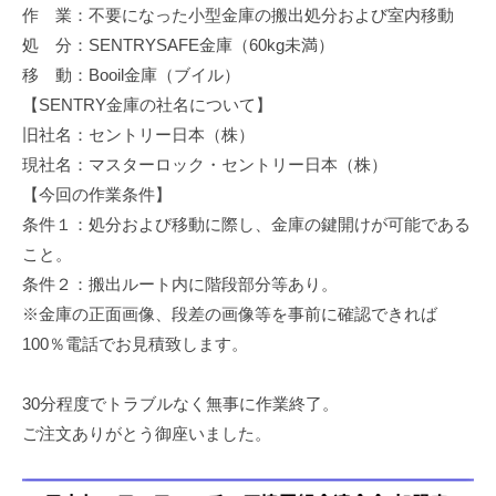
作 業：不要になった小型金庫の搬出処分および室内移動
修
理
処 分：SENTRYSAFE金庫（60kg未満）
等
移 動：Booil金庫（ブイル）
の
【SENTRY金庫の社名について】
専
旧社名：セントリー日本（株）
門
現社名：マスターロック・セントリー日本（株）
店
【今回の作業条件】
条件１：処分および移動に際し、金庫の鍵開けが可能である
こと。
条件２：搬出ルート内に階段部分等あり。
※金庫の正面画像、段差の画像等を事前に確認できれば
100％電話でお見積致します。
30分程度でトラブルなく無事に作業終了。
ご注文ありがとう御座いました。