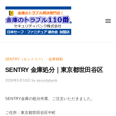
金
コ
庫
ン
の
テ
ト
メ
ン
ラ
ニ
ブ
ツ
ュ
ー
ル
へ
金
金
1
ス
庫
庫
1
キ
鍵
の
0
ッ
SENTRY（セントリー）
金庫移動
/
開
番
ト
プ
け
SENTRY 金庫処分｜東京都世田谷区
ラ
・
ブ
処
2026年5月10日
by
securitybank
ル
分
1
・
SENTRY金庫の処分作業、ご注文いただきました。
1
移
0
動
ご住所：東京都世田谷区中町
・
番