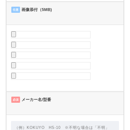
画像添付（5MB)
任意
メーカー名/型番
必須