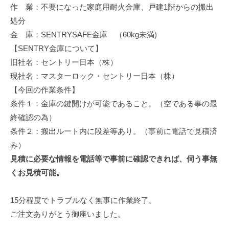
作 業：不要になった家庭用耐火金庫、戸建1階からの搬出
修
理
処分
等
金 庫：SENTRYSAFE金庫 （60kg未満)
の
【SENTRY金庫について】
専
旧社名：セントリー日本（株）
門
現社名：マスターロック・セントリー日本（株）
店
【今回の作業条件】
条件１：金庫の鍵開けが可能であること。（空である事の最
終確認の為）
条件２：搬出ルート内に段差等あり。（事前に電話で見積済
み）
見積に必要な情報を電話等で事前に確認できれば、伺う事無
くお見積可能。
15分程度でトラブルなく無事に作業終了。
ご注文ありがとう御座いました。