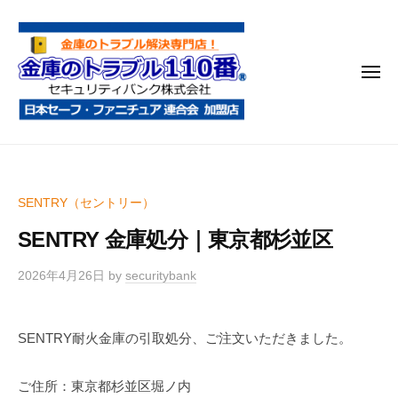
金
コ
庫
ン
の
テ
ト
メ
ン
ラ
ニ
ブ
ツ
ュ
ー
ル
へ
金
金
1
ス
庫
庫
1
キ
鍵
の
0
ッ
SENTRY（セントリー）
開
番
ト
プ
け
SENTRY 金庫処分｜東京都杉並区
ラ
・
ブ
処
2026年4月26日
by
securitybank
ル
分
1
・
SENTRY耐火金庫の引取処分、ご注文いただきました。
1
移
0
動
ご住所：東京都杉並区堀ノ内
・
番