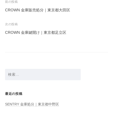
投
前の投稿
稿
CROWN 金庫販売処分｜東京都大田区
ナ
ビ
次の投稿
ゲ
CROWN 金庫鍵開け｜東京都足立区
ー
シ
ョ
ン
検
索:
最近の投稿
SENTRY 金庫処分｜東京都中野区