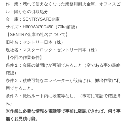
作 業：壊れて使えなくなった業務用耐火金庫、オフィスビ
修
理
ル上階からの引取処分
等
金 庫：SENTRYSAFE金庫
の
サイズ：H600W470D450（70kg前後）
専
【SENTRY金庫の社名について】
門
旧社名：セントリー日本（株）
店
現社名：マスターロック・セントリー日本（株）
【今回の作業条件】
条件１：金庫の鍵開けが可能であること（空である事の最終
確認）
条件２：積載可能なエレベーターが設備され、搬出作業に利
用できること。
条件３：搬出ルート内に段差等なし。（事前に電話で確認済
み）
※作業に必要な情報を電話等で事前に確認できれば、伺う事
無くお見積可能。