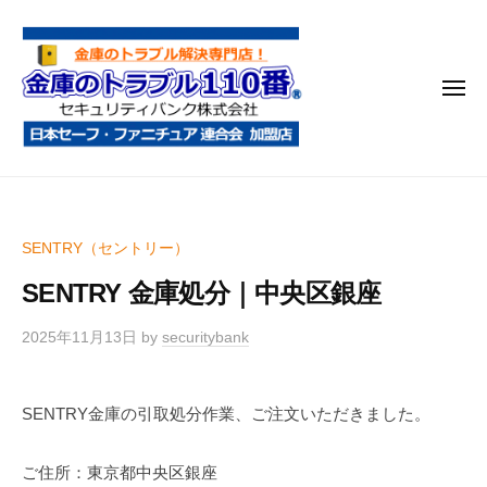
金
コ
庫
ン
の
テ
ト
メ
ン
ラ
ニ
ブ
ツ
ュ
ー
ル
へ
金
金
1
ス
庫
庫
1
キ
鍵
の
0
ッ
SENTRY（セントリー）
開
番
ト
プ
け
SENTRY 金庫処分｜中央区銀座
ラ
・
ブ
処
2025年11月13日
by
securitybank
ル
分
1
・
SENTRY金庫の引取処分作業、ご注文いただきました。
1
移
0
動
ご住所：東京都中央区銀座
・
番