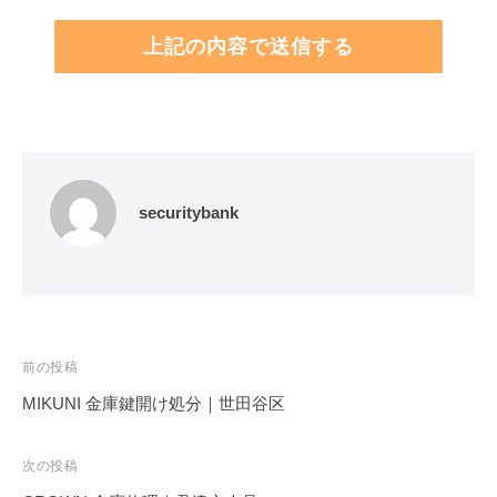
securitybank
投
前の投稿
稿
MIKUNI 金庫鍵開け処分｜世田谷区
ナ
ビ
次の投稿
ゲ