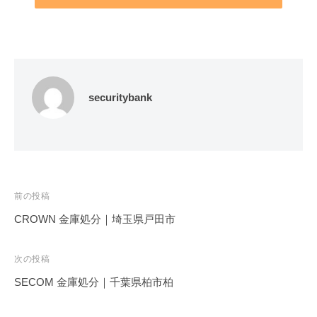
securitybank
投
前の投稿
稿
CROWN 金庫処分｜埼玉県戸田市
ナ
ビ
次の投稿
ゲ
SECOM 金庫処分｜千葉県柏市柏
ー
シ