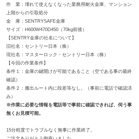
作 業：壊れて使えなくなった業務用耐火金庫、マンション
修
理
上階からの引取処分
等
金 庫：SENTRYSAFE金庫
の
サイズ：H600W470D450（70kg前後）
専
【SENTRY金庫の社名について】
門
旧社名：セントリー日本（株）
店
現社名：マスターロック・セントリー日本（株）
【今回の作業条件】
条件１：金庫の鍵開けが可能であること（空である事の最終
確認）
条件２：搬出ルート内に段差等なし。（事前に電話で確認済
み）
※作業に必要な情報を電話等で事前に確認できれば、伺う事
無くお見積可能。
15分程度でトラブルなく無事に作業終了。
ご注文ありがとう御座いました。