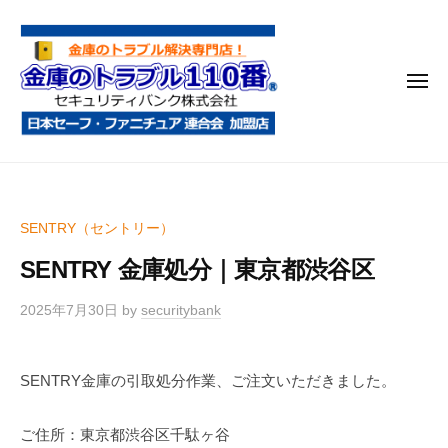
金
コ
庫
ン
の
テ
ト
メ
ン
ラ
ニ
ブ
ツ
ュ
ー
ル
へ
金
金
1
ス
庫
庫
1
キ
鍵
の
0
ッ
SENTRY（セントリー）
開
番
ト
プ
け
SENTRY 金庫処分｜東京都渋谷区
ラ
・
ブ
処
2025年7月30日
by
securitybank
ル
分
1
・
SENTRY金庫の引取処分作業、ご注文いただきました。
1
移
0
動
ご住所：東京都渋谷区千駄ヶ谷
・
番