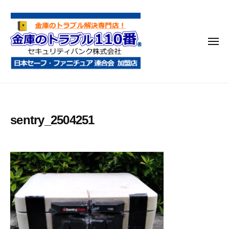
金
コ
庫
ン
の
テ
ト
メ
ン
ラ
ニ
ブ
ツ
ュ
ー
ル
へ
金
金
1
ス
庫
庫
1
キ
鍵
の
0
ッ
sentry_2504251
開
番
ト
プ
け
ラ
・
ブ
処
ル
分
1
・
1
移
0
動
・
番