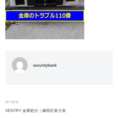
修
理
等
の
専
門
店
securitybank
投
前の投稿
稿
SENTRY 金庫処分｜練馬区東大泉
ナ