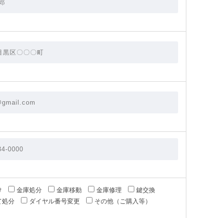
け
金庫処分
金庫移動
金庫修理
鍵交換
て処分
ダイヤル番号変更
その他（ご購入等）