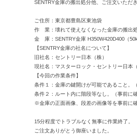
SENTRY金庫の搬出処分他、ご注文いただ
動
0
・
番
ご住所：東京都豊島区東池袋
修
作 業：壊れて使えなくなった金庫の搬出
理
金 庫：SENTRY金庫 H350W420D400（5
等
【SENTRY金庫の社名について】
の
旧社名：セントリー日本（株）
専
現社名：マスターロック・セントリー日本
門
【今回の作業条件】
店
条件１：金庫の鍵開けが可能であること。
条件２：ルート内に階段等なし。（事前に
※金庫の正面画像、段差の画像等を事前に確
15分程度でトラブルなく無事に作業終了。
ご注文ありがとう御座いました。