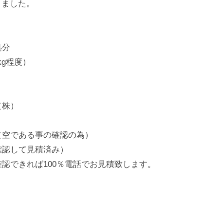
きました。
処分
0kg程度）
（株）
（空である事の確認の為）
確認して見積済み）
認できれば100％電話でお見積致します。