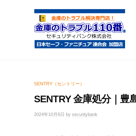
コ
庫
ン
の
テ
ト
ン
ラ
ツ
ブ
へ
ル
金
金
1
ス
庫
庫
1
キ
鍵
の
0
ッ
開
ト
SENTRY（セントリー）
番
プ
け
ラ
SENTRY 金庫処分｜
・
ブ
処
ル
2024年10月6日
by
securitybank
分
1
・
1
移