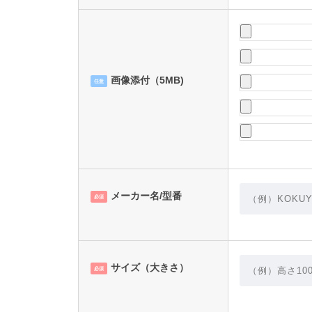
画像添付（5MB)
任意
メーカー名/型番
必須
サイズ（大きさ）
必須