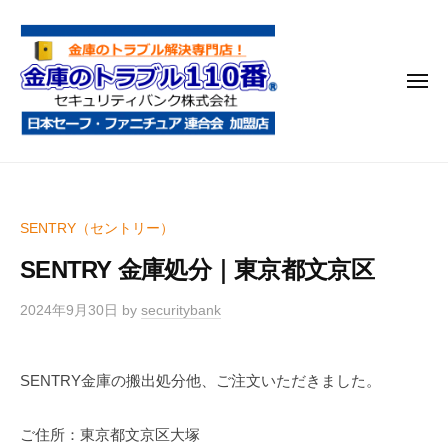
金
コ
庫
ン
の
テ
ト
メ
ン
ラ
ニ
ブ
ツ
ュ
ー
ル
へ
金
金
1
ス
庫
庫
1
キ
鍵
の
0
ッ
SENTRY（セントリー）
開
番
ト
プ
け
SENTRY 金庫処分｜東京都文京区
ラ
・
ブ
処
2024年9月30日
by
securitybank
ル
分
1
・
SENTRY金庫の搬出処分他、ご注文いただきました。
1
移
0
動
ご住所：東京都文京区大塚
・
番