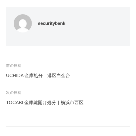
securitybank
投
前の投稿
稿
UCHIDA 金庫処分｜港区白金台
ナ
ビ
次の投稿
ゲ
TOCABI 金庫鍵開け処分｜横浜市西区
ー
シ
ョ
ン