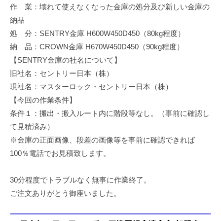
作 業：壊れて使えなくなった金庫の処分及び新しい金庫の
修
理
納品
等
処 分：SENTRY金庫 H600W450D450（80kg程度）
の
納 品：CROWN金庫 H670W450D450（90kg程度）
専
【SENTRY金庫の社名について】
門
旧社名：セントリー日本（株）
店
現社名：マスターロック・セントリー日本（株）
【今回の作業条件】
条件１：搬出・搬入ルート内に階段等なし。（事前に確認し
て見積済み）
※金庫の正面画像、段差の画像等を事前に確認できれば
100％電話でお見積致します。
30分程度でトラブルなく無事に作業終了。
ご注文ありがとう御座いました。