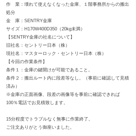
作 業：壊れて使えなくなった金庫、１階事務所からの搬出
修
理
処分
等
金 庫：SENTRY金庫
の
サイズ：H170W400D350（20kg未満）
専
【SENTRY金庫の社名について】
門
旧社名：セントリー日本（株）
店
現社名：マスターロック・セントリー日本（株）
【今回の作業条件】
条件１：金庫の鍵開けが可能であること。
条件２：搬出ルート内に段差等なし。（事前に確認して見積
済み）
※金庫の正面画像、段差の画像等を事前に確認できれば
100％電話でお見積致します。
15分程度でトラブルなく無事に作業終了。
ご注文ありがとう御座いました。