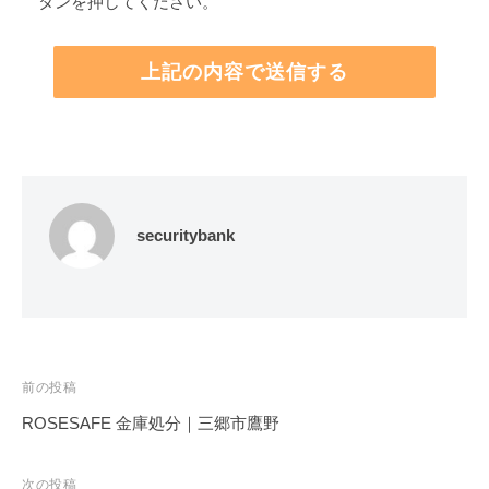
タンを押してください。
securitybank
投
前の投稿
稿
ROSESAFE 金庫処分｜三郷市鷹野
ナ
ビ
次の投稿