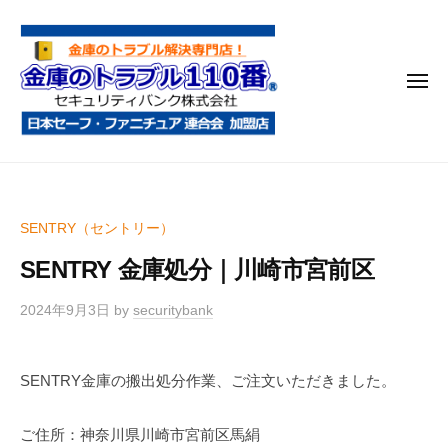
金
コ
庫
ン
の
テ
ト
メ
ン
ラ
ニ
ブ
ツ
ュ
ー
ル
へ
金
金
1
ス
庫
庫
1
キ
鍵
の
0
ッ
SENTRY（セントリー）
開
番
ト
プ
け
SENTRY 金庫処分｜川崎市宮前区
ラ
・
ブ
処
2024年9月3日
by
securitybank
ル
分
1
・
SENTRY金庫の搬出処分作業、ご注文いただきました。
1
移
0
動
ご住所：神奈川県川崎市宮前区馬絹
・
番