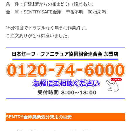
条 件：戸建1階からの搬出処分（段差あり）
修
理
金 庫：SENTRYSAFE金庫 型番不明 60kg未満
等
の
15分程度でトラブルなく無事に作業終了。
専
ご注文ありがとう御座いました。
門
店
SENTRY金庫廃棄処分費用の目安