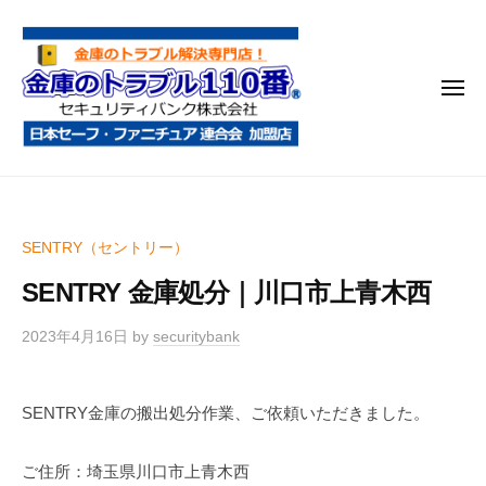
金
コ
庫
ン
の
テ
ト
メ
ン
ラ
ニ
ブ
ツ
ュ
ー
ル
へ
金
金
1
ス
庫
庫
1
キ
鍵
の
0
ッ
SENTRY（セントリー）
開
番
ト
プ
け
SENTRY 金庫処分｜川口市上青木西
ラ
・
ブ
処
2023年4月16日
by
securitybank
ル
分
1
・
SENTRY金庫の搬出処分作業、ご依頼いただきました。
1
移
0
動
ご住所：埼玉県川口市上青木西
・
番