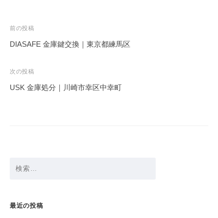
投
前の投稿
稿
DIASAFE 金庫鍵交換｜東京都練馬区
ナ
ビ
次の投稿
ゲ
USK 金庫処分｜川崎市幸区中幸町
ー
シ
ョ
ン
検
索:
最近の投稿