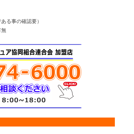
である事の確認要）
有無