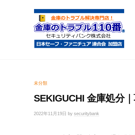
コ
庫
ン
の
テ
ト
ン
ラ
ツ
ブ
へ
ル
金
金
1
ス
庫
庫
1
キ
鍵
の
0
ッ
開
ト
未分類
番
プ
け
ラ
SEKIGUCHI 金庫処
・
ブ
処
ル
2022年11月19日
by
securitybank
分
1
・
1
移