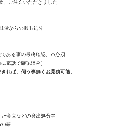
分作業、ご注文いただきました。
1階からの搬出処分
空である事の最終確認）※必須
前に電話で確認済み）
できれば、伺う事無くお見積可能。
れた金庫などの搬出処分等
UYO等）