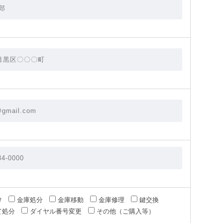
け
金庫処分
金庫移動
金庫修理
鍵交換
て処分
ダイヤル番号変更
その他（ご購入等）