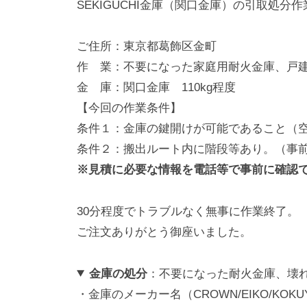
SEKIGUCHI金庫（関口金庫）の引取処
動
0
・
番
ご住所：東京都葛飾区金町
修
作 業：不要になった家庭用耐火金庫、戸建
理
金 庫：関口金庫 110kg程度
等
【今回の作業条件】
の
条件１：金庫の鍵開けが可能であること（
専
条件２：搬出ルート内に階段等あり。（事
門
※見積に必要な情報を電話等で事前に確認
店
30分程度でトラブルなく無事に作業終了。
ご注文ありがとう御座いました。
金庫の処分
：不要になった耐火金庫、壊
・金庫のメーカー名（CROWN/EIKO/KOK