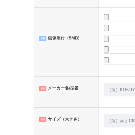
画像添付（5MB)
任意
メーカー名/型番
必須
サイズ（大きさ）
必須