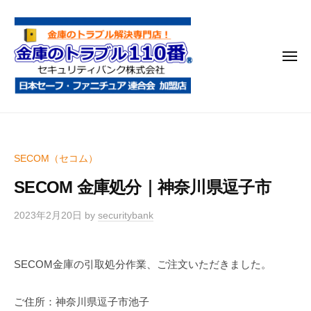
金
コ
庫
ン
の
テ
ト
メ
ン
ラ
ニ
ブ
ツ
ュ
ー
ル
へ
金
金
1
ス
庫
庫
1
キ
鍵
の
0
ッ
SECOM（セコム）
開
番
ト
プ
け
SECOM 金庫処分｜神奈川県逗子市
ラ
・
ブ
処
2023年2月20日
by
securitybank
ル
分
1
・
SECOM金庫の引取処分作業、ご注文いただきました。
1
移
0
動
ご住所：神奈川県逗子市池子
・
番