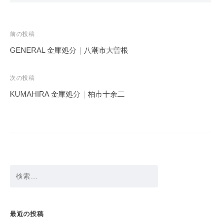
投
前の投稿
稿
GENERAL 金庫処分｜八潮市大曽根
ナ
ビ
次の投稿
ゲ
KUMAHIRA 金庫処分｜柏市十余二
ー
シ
ョ
ン
検
索:
最近の投稿