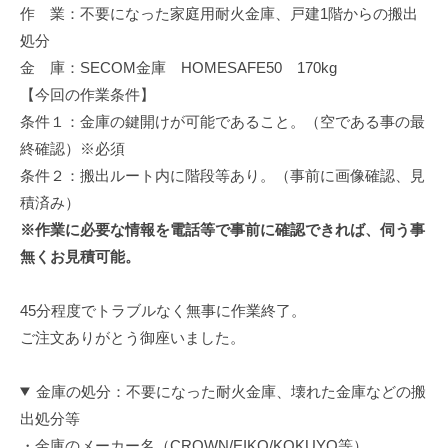
作 業：不要になった家庭用耐火金庫、戸建1階からの搬出
修
理
処分
等
金 庫：SECOM金庫 HOMESAFE50 170kg
の
【今回の作業条件】
専
条件１：金庫の鍵開けが可能であること。（空である事の最
門
終確認）※必須
店
条件２：搬出ルート内に階段等あり。（事前に画像確認、見
積済み）
※作業に必要な情報を電話等で事前に確認できれば、伺う事
無くお見積可能。
45分程度でトラブルなく無事に作業終了。
ご注文ありがとう御座いました。
金庫の処分：不要になった耐火金庫、壊れた金庫などの搬
出処分等
・金庫のメーカー名（CROWN/EIKO/KOKUYO等）