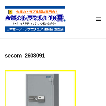
金
コ
庫
ン
の
テ
ト
メ
ン
ラ
ニ
ブ
ツ
ュ
ー
ル
へ
金
金
1
ス
庫
庫
1
キ
鍵
の
0
ッ
secom_2603091
開
番
ト
プ
け
ラ
・
ブ
処
ル
分
1
・
1
移
0
動
・
番