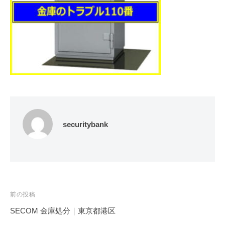
修
理
等
の
専
門
店
securitybank
投
前の投稿
稿
SECOM 金庫処分｜東京都港区
ナ