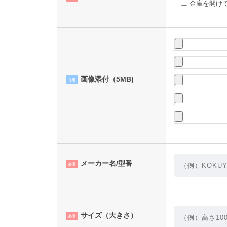
金庫を開け
画像添付（5MB)
任意
メーカー名/型番
必須
サイズ（大きさ）
必須