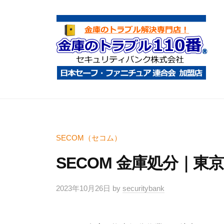
コ
庫
ン
の
テ
ト
ン
ラ
ツ
ブ
へ
ル
金
金
1
ス
庫
庫
1
キ
鍵
の
0
ッ
開
ト
SECOM（セコム）
番
プ
け
ラ
SECOM 金庫処分｜東
・
ブ
処
ル
2023年10月26日
by
securitybank
分
1
・
1
移