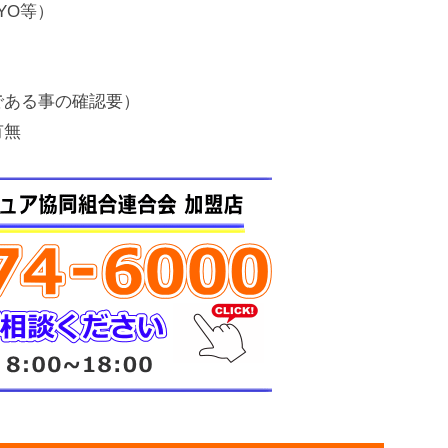
UYO等）
である事の確認要）
有無