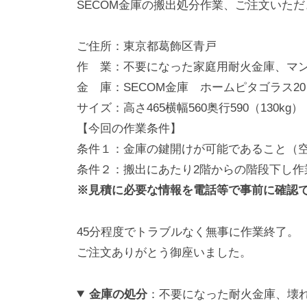
SECOM金庫の搬出処分作業、ご注文いた
動
0
・
番
ご住所：東京都葛飾区青戸
修
作 業：不要になった家庭用耐火金庫、マン
理
金 庫：SECOM金庫 ホームピタゴラス20
等
サイズ：高さ465横幅560奥行590（130kg）
の
【今回の作業条件】
専
条件１：金庫の鍵開けが可能であること（
門
条件２：搬出にあたり2階からの階段下し作
店
※見積に必要な情報を電話等で事前に確認
45分程度でトラブルなく無事に作業終了。
ご注文ありがとう御座いました。
金庫の処分
：不要になった耐火金庫、壊