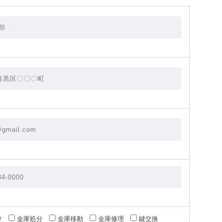
け
金庫処分
金庫移動
金庫修理
鍵交換