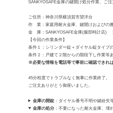
SANKYOSAFE金庫の鍵開け処分作業、ご
動
0
・
番
ご住所：神奈川県横須賀市望洋台
修
作 業：家庭用耐火金庫、鍵開けおよびの
理
金 庫：SANKYOSAFE金庫(服部時計店) 1
等
【今回の作業条件】
の
条件１：シリンダー錠＋ダイヤル錠タイプ
専
条件２：戸建て２階からの階段下し作業等
門
※必要な情報を電話等で事前に確認できれ
店
45分程度でトラブルなく無事に作業終了。
ご注文ありがとう御座いました。
金庫の開錠
：ダイヤル番号不明や鍵紛失
金庫の処分
：不要になった耐火金庫、壊