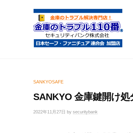
コ
庫
ン
の
テ
ト
ン
ラ
ツ
ブ
へ
ル
金
金
1
ス
庫
庫
1
キ
鍵
の
0
ッ
開
ト
SANKYOSAFE
番
プ
け
ラ
SANKYO 金庫鍵開け
・
ブ
処
ル
2022年11月27日
by
securitybank
分
1
・
1
移