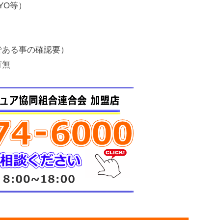
UYO等）
である事の確認要）
有無