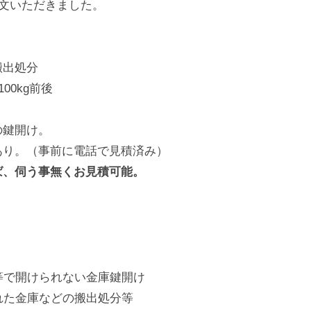
注文いただきました。
搬出処分
00kg前後
の鍵開け。
あり。（事前に電話で見積済み）
ば、伺う事無くお見積可能。
等で開けられない金庫鍵開け
れた金庫などの搬出処分等