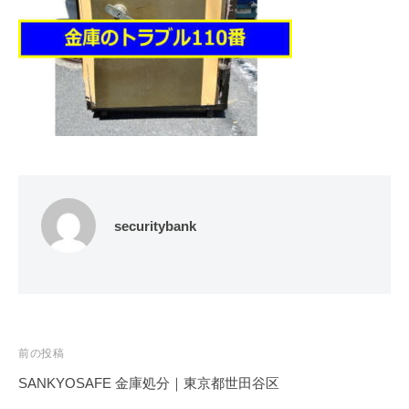
修
理
等
の
専
門
店
securitybank
投
前の投稿
稿
SANKYOSAFE 金庫処分｜東京都世田谷区
ナ