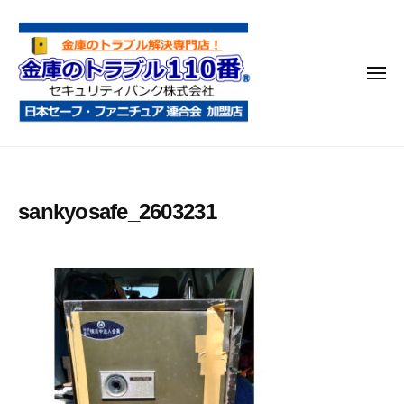
金
コ
庫
ン
の
テ
ト
メ
ン
ラ
ニ
ブ
ツ
ュ
ー
ル
へ
金
金
1
ス
庫
庫
1
キ
鍵
の
0
ッ
sankyosafe_2603231
開
番
ト
プ
け
ラ
・
ブ
処
ル
分
1
・
1
移
0
動
・
番