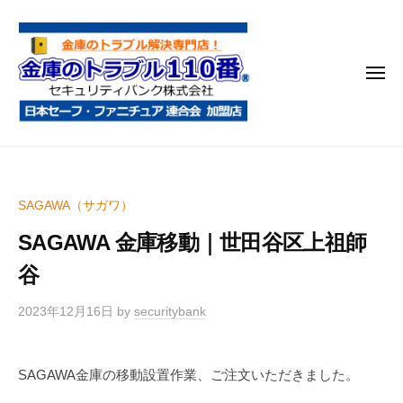
金
コ
庫
ン
の
テ
ト
メ
ン
ラ
ニ
ブ
ツ
ュ
ー
ル
へ
金
金
1
ス
庫
庫
1
キ
鍵
の
0
ッ
SAGAWA（サガワ）
開
番
ト
プ
け
SAGAWA 金庫移動｜世田谷区上祖師
ラ
・
ブ
谷
処
ル
分
2023年12月16日
by
securitybank
1
・
1
移
0
動
SAGAWA金庫の移動設置作業、ご注文いただきました。
・
番