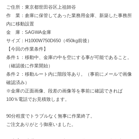
修
ご住所：東京都世田谷区上祖師谷
理
作 業：倉庫に保管してあった業務用金庫、新築した事務所
等
内に移動設置
の
金 庫：SAGWA金庫
専
サイズ：H1000W750D650（450kg前後）
門
【今回の作業条件】
店
条件１：移動中、金庫の中を空にする事が可能であること。
（確認後に作業開始）
条件２：移動ルート内に階段等あり。（事前にメールで画像
確認済み）
※金庫の正面画像、段差の画像等を事前に確認できれば
100％電話でお見積致します。
90分程度でトラブルなく無事に作業終了。
ご注文ありがとう御座いました。