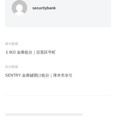
securitybank
投
前の投稿
稿
ＥIKO 金庫処分｜目黒区平町
ナ
ビ
次の投稿
ゲ
SENTRY 金庫鍵開け処分｜厚木市水引
ー
シ
ョ
ン
検