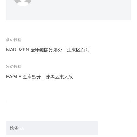
投
前の投稿
稿
MARUZEN 金庫鍵開け処分｜江東区白河
ナ
ビ
次の投稿
ゲ
EAGLE 金庫処分｜練馬区東大泉
ー
シ
ョ
ン
検
索: