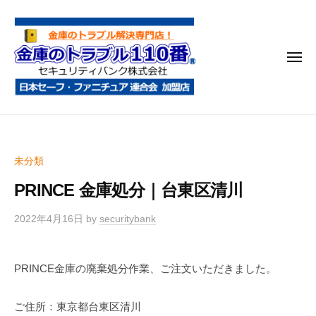
金
コ
庫
ン
の
テ
ト
メ
ン
ラ
ニ
ブ
ツ
ュ
ー
ル
へ
金
金
1
ス
庫
庫
1
キ
鍵
の
0
ッ
未分類
開
番
ト
プ
け
PRINCE 金庫処分｜台東区清川
ラ
・
ブ
処
2022年4月16日
by
securitybank
ル
分
1
・
PRINCE金庫の廃棄処分作業、ご注文いただきました。
1
移
0
動
ご住所：東京都台東区清川
・
番