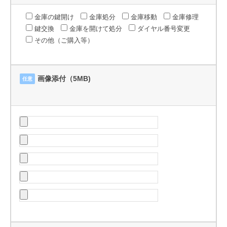
金庫の鍵開け
金庫処分
金庫移動
金庫修理
鍵交換
金庫を開けて処分
ダイヤル番号変更
その他（ご購入等）
画像添付（5MB)
任意