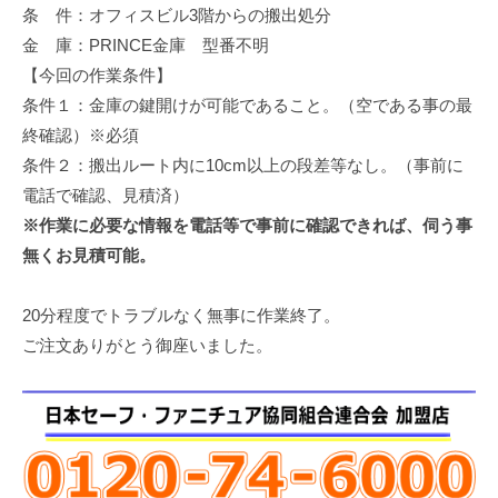
条 件：オフィスビル3階からの搬出処分
修
理
金 庫：PRINCE金庫 型番不明
等
【今回の作業条件】
の
条件１：金庫の鍵開けが可能であること。（空である事の最
専
終確認）※必須
門
条件２：搬出ルート内に10cm以上の段差等なし。（事前に
店
電話で確認、見積済）
※作業に必要な情報を電話等で事前に確認できれば、伺う事
無くお見積可能。
20分程度でトラブルなく無事に作業終了。
ご注文ありがとう御座いました。