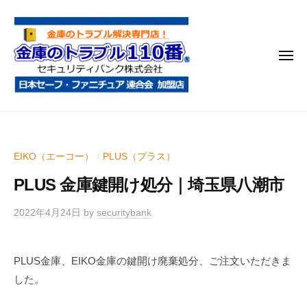
金
コ
庫
ン
の
テ
ト
メ
ン
ラ
ニ
ブ
ツ
ュ
ー
ル
へ
金
金
1
ス
庫
庫
1
キ
鍵
の
0
ッ
EIKO（エーコー）
PLUS（プラス）
/
開
番
ト
プ
け
PLUS 金庫鍵開け処分｜埼玉県八潮市
ラ
・
ブ
処
2022年4月24日
by
securitybank
ル
分
1
・
PLUS金庫、EIKO金庫の鍵開け廃棄処分、ご注文いただきま
1
移
した。
0
動
・
番