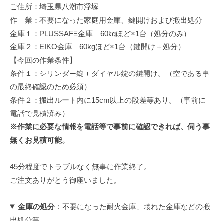
ご住所：埼玉県八潮市浮塚
修
理
作 業：不要になった家庭用金庫、鍵開けおよび搬出処分
等
金庫１：PLUSSAFE金庫 60kgほど×1台（処分のみ）
の
金庫２：EIKO金庫 60kgほど×1台（鍵開け＋処分）
専
【今回の作業条件】
門
条件１：シリンダー錠＋ダイヤル錠の鍵開け。（空である事
店
の最終確認のため必須）
条件２：搬出ルート内に15cm以上の段差等あり。（事前に
電話で見積済み）
※作業に必要な情報を電話等で事前に確認できれば、伺う事
無くお見積可能。
45分程度でトラブルなく無事に作業終了。
ご注文ありがとう御座いました。
金庫の処分
：不要になった耐火金庫、壊れた金庫などの搬
出処分等