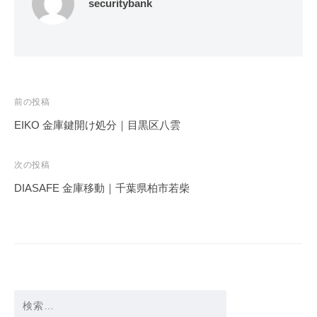
securitybank
投
前の投稿
稿
EIKO 金庫鍵開け処分｜目黒区八雲
ナ
ビ
次の投稿
ゲ
DIASAFE 金庫移動｜千葉県柏市若柴
ー
シ
ョ
ン
検
索: