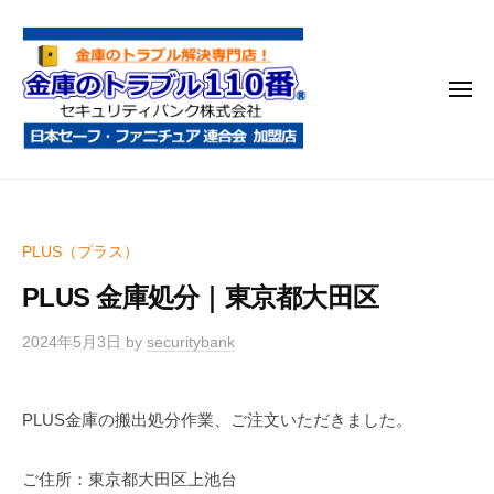
金
コ
庫
ン
の
テ
ト
メ
ン
ラ
ニ
ブ
ツ
ュ
ー
ル
へ
金
金
1
ス
庫
庫
1
キ
鍵
の
0
ッ
PLUS（プラス）
開
番
ト
プ
け
PLUS 金庫処分｜東京都大田区
ラ
・
ブ
処
2024年5月3日
by
securitybank
ル
分
1
・
PLUS金庫の搬出処分作業、ご注文いただきました。
1
移
0
動
ご住所：東京都大田区上池台
・
番