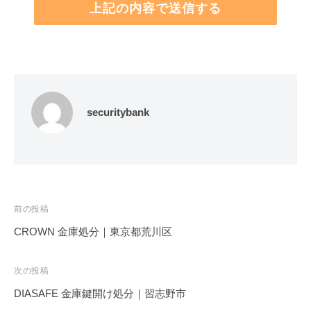
securitybank
投
前の投稿
稿
CROWN 金庫処分｜東京都荒川区
ナ
ビ
次の投稿
ゲ
DIASAFE 金庫鍵開け処分｜習志野市
ー