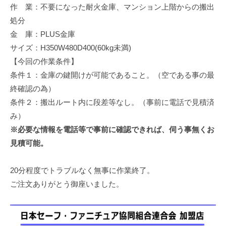
作 業：不要になった耐火金庫、マンション上階からの搬出
修
理
処分
等
金 庫：PLUS金庫
の
サイズ：H350W480D400(60kg未満)
専
【今回の作業条件】
門
条件１：金庫の鍵開けが可能であること。（空である事の最
店
終確認の為）
条件２：搬出ルート内に段差等なし。（事前に電話で見積済
み）
※必要な情報を電話等で事前に確認できれば、伺う事無くお
見積可能。
20分程度でトラブルなく無事に作業終了。
ご注文ありがとう御座いました。