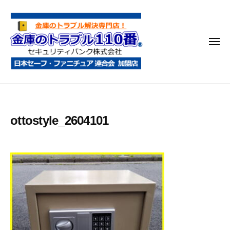
金
コ
庫
ン
の
テ
ト
メ
ン
ラ
ニ
ブ
ツ
ュ
ー
ル
へ
金
金
1
ス
庫
庫
1
キ
鍵
の
0
ッ
ottostyle_2604101
開
番
ト
プ
け
ラ
・
ブ
処
ル
分
1
・
1
移
0
動
・
番